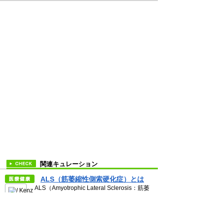
関連キュレーション
ALS（筋萎縮性側索硬化症）とは
ALS（Amyotrophic Lateral Sclerosis：筋萎
縮性側索硬化症）は、脊髄、脳幹や大脳皮質
の運動ニューロンに障害が起き、全身の筋力
Kenzo
が徐々に.. ＞＞ 続き
Terashita