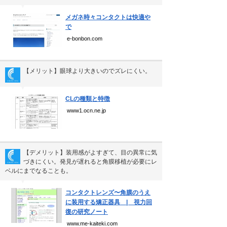
Copyright(C) Ea.Inc.
▼
All Right Reserved.
メガネ時々コンタクトは快適や
で
e-bonbon.com
【メリット】眼球より大きいのでズレにくい。
▼
CLの種類と特徴
www1.ocn.ne.jp
【デメリット】装用感がよすぎて、目の異常に気
づきにくい。発見が遅れると角膜移植が必要にレ
ベルにまでなることも。
▼
コンタクトレンズ〜角膜のうえ
に装用する矯正器具 | 視力回
復の研究ノート
www.me-kaiteki.com