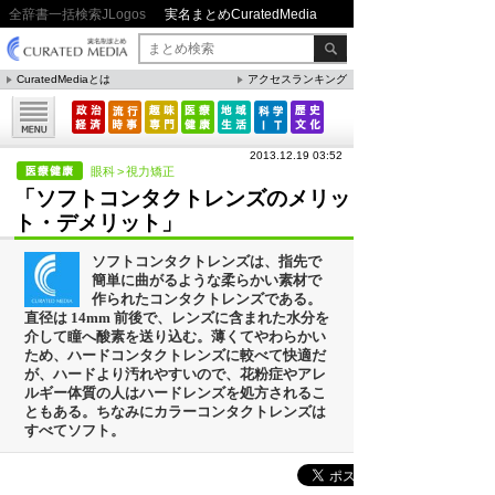
全辞書一括検索JLogos
実名まとめCuratedMedia
CuratedMediaとは
アクセスランキング
▼特集
ファクト・統計
2013.12.19 03:52
方法・ノウハウ
眼科
>
視力矯正
「ソフトコンタクトレンズのメリッ
メリット・デメリット
ト・デメリット」
CafeTalk
ソフトコンタクトレンズは、指先で
今日は何の日(8月)
簡単に曲がるような柔らかい素材で
作られたコンタクトレンズである。
今日は何の日(9月）
直径は 14mm 前後で、レンズに含まれた水分を
介して瞳へ酸素を送り込む。薄くてやわらかい
「防災」関連
ため、ハードコンタクトレンズに較べて快適だ
が、ハードより汚れやすいので、花粉症やアレ
ルギー体質の人はハードレンズを処方されるこ
ともある。ちなみにカラーコンタクトレンズは
人気まとめ
すべてソフト。
雲の形（十種雲形まとめ）