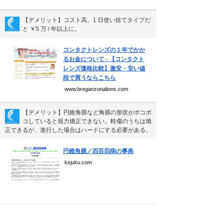
【デメリット】コスト高。1 日使い捨てタイプだ
と ￥5 万 / 年以上に。
▼
コンタクトレンズの１年でかか
るお金について - 【コンタクト
レンズ価格比較】激安・安い値
段で買うならこちら
www.breganzonalions.com
【デメリット】円錐角膜など角膜の形状がボコボ
コしていると視力矯正できない。軽傷のうちは矯
正できるが、進行した場合はハードにする必要がある。
▼
円錐角膜／四百四病の事典
ksjuku.com