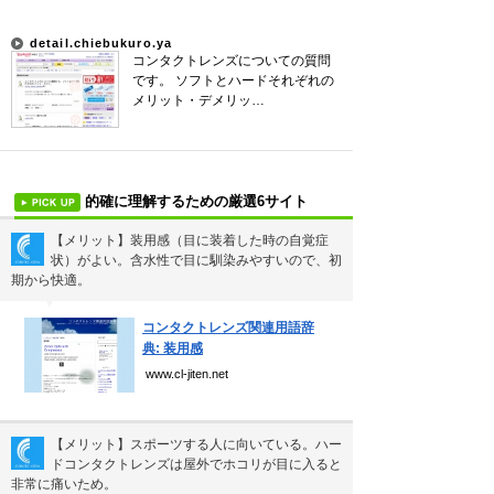
吉本新喜劇の歴代座長
detail.chiebukuro.ya
珍獣テンレックの護身術～日本最…
コンタクトレンズについての質問
です。 ソフトとハードそれぞれの
前田利家は唐沢寿明だけ？まつは…
メリット・デメリッ…
的確に理解するための厳選6サイト
新着まとめ
【メリット】装用感（目に装着した時の自覚症
状）がよい。含水性で目に馴染みやすいので、初
期から快適。
▼
Curated Mediaについて
コンタクトレンズ関連用語辞
典: 装用感
利用規約
www.cl-jiten.net
個人情報保護方針
運営会社
【メリット】スポーツする人に向いている。ハー
ドコンタクトレンズは屋外でホコリが目に入ると
非常に痛いため。