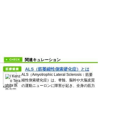
関連キュレーション
ALS（筋萎縮性側索硬化症）とは
ALS（Amyotrophic Lateral Sclerosis：筋萎
縮性側索硬化症）は、脊髄、脳幹や大脳皮質
の運動ニューロンに障害が起き、全身の筋力
Kenzo
が徐々に.. ＞＞ 続き
Terashita
ざわちん、かじえり、おかもとまり
だけじゃない〜物まねメイクの知られざる達人
たち
2013年後半から話題にのぼることが多くな
ってきた「真似メイク」。メーキャップの腕
を駆使して、芸能人有名人そっくりに変身し
【公式】Curat
てしまうという超スーパーテクニックを指..
ed Media