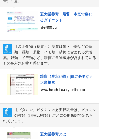
量に注意。
Copyright(C) Ea.Inc.
▼
All Right Reserved.
五大栄養素 脂質 本気で痩せ
るダイエット
diet800.com
【炭水化物（糖質）】糖質は米・小麦などの穀
類、麺類・果物・イモ類・砂糖に含まれる栄養
素。穀類・イモ類など、糖質に食物繊維が含まれている
ものを炭水化物と呼びます。
▼
糖質（炭水化物）|体に必要な五
大栄養素
www.health-beauty-online.net
【ビタミン】ビタミンの必要摂取量は、ビタミン
の種類（現在13種類）ごとに公的機関で定めら
れています。
▼
五大栄養素とは