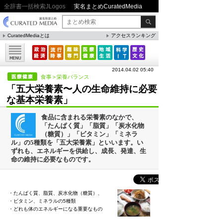
全辞書一括検索JLogos
実名まとめCuratedMedia
CuratedMediaとは
アクセスランキング
▼特集
ファクト・統計
2014.04.02 05:40
方法・ノウハウ
食事
>
栄養バランス
「五大栄養素〜人の生命維持に必要
メリット・デメリット
な基本栄養素」
CafeTalk
食品に含まれる栄養素のなかで、
今日は何の日(8月)
「たんぱく質」「脂質」「炭水化物
（糖質）」「ビタミン」「ミネラ
今日は何の日(9月）
ル」の5種類を「五大栄養素」といいます。い
ずれも、エネルギーを供給し、成長、発達、生
「防災」関連
命の維持に必要なものです。
人気まとめ
・たんぱく質、脂質、炭水化物（糖質）、
・ビタミン、ミネラルの5種類
・どれも体のエネルギーになる重要なもの
雲の形（十種雲形まとめ）