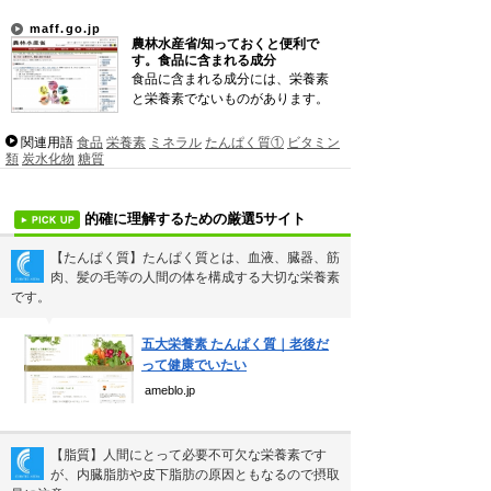
吉本新喜劇の歴代座長
maff.go.jp
農林水産省/知っておくと便利で
珍獣テンレックの護身術～日本最…
す。食品に含まれる成分
食品に含まれる成分には、栄養素
前田利家は唐沢寿明だけ？まつは…
と栄養素でないものがあります。
関連用語
食品
栄養素
ミネラル
たんぱく質①
ビタミン
類
炭水化物
糖質
的確に理解するための厳選5サイト
新着まとめ
【たんぱく質】たんぱく質とは、血液、臓器、筋
肉、髪の毛等の人間の体を構成する大切な栄養素
です。
Curated Mediaについて
▼
五大栄養素 たんぱく質｜老後だ
利用規約
って健康でいたい
個人情報保護方針
ameblo.jp
運営会社
【脂質】人間にとって必要不可欠な栄養素です
が、内臓脂肪や皮下脂肪の原因ともなるので摂取