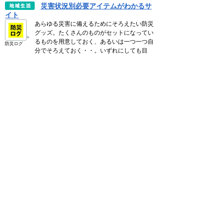
災害状況別必要アイテムがわかるサ
イト
あらゆる災害に備えるためにそろえたい防災
グッズ。たくさんのものがセットになってい
るものを用意しておく、あるいは一つ一つ自
防災ログ
分でそろえておく・・。いずれにしても目
的.. ＞＞ 続き
災害時に役立つアイデア・テクニッ
ク
突然災害に見舞われたとき・・防災グッズや
食料を日ごろから備えていても、いざという
ときに不足するものがないとはいえません。
防災ログ
アイデアしだいで日用品が防災グッズとし
て.. ＞＞ 続き
災害時の情報ポータルまとめ
災害時、テレビやラジオで流れる災害情報は
各機関が流した情報のごく一部。実際には各
機関よりどんな発表が行われているのか、内
防災ログ
容を詳しく知りたい場合には、政府機関の
防.. ＞＞ 続き
災害ダイヤル