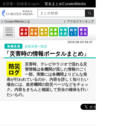
全辞書一括検索JLogos
実名まとめCuratedMedia
CuratedMediaとは
アクセスランキング
▼特集
ファクト・統計
2016.08.03 04:37
方法・ノウハウ
自然災害
>
防災
「災害時の情報ポータルまとめ」
メリット・デメリット
災害時、テレビやラジオで流れる災
CafeTalk
害情報は各機関が流した情報のごく
一部。実際には各機関よりどんな発
今日は何の日(8月)
表が行われているのか、内容を詳しく知りたい
場合には、政府機関の防災ページなどをチェッ
今日は何の日(9月）
ク。内容をきちんと確認して安全の確保を行い
たいもの。
「防災」関連
人気まとめ
さくらの日[3/27]～桜の開…