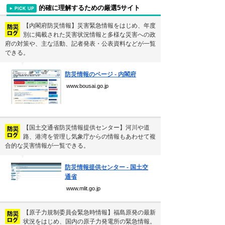
安楽死の賛成・反対意見
的確に理解するための厳選5サイト
妊娠中絶の賛成・反対意見とその理由
【内閣府防災情報】災害緊急情報をはじめ、年度
別に掲載された災害状況情報と多様な災害への政
バランスを気にするあなたに。コ…
府の対策や、主な活動、記者発表・公表資料などが一覧
できる。
サウナ王お気に入りサウナ全国ベ…
▼
防災情報のページ - 内閣府
吉本新喜劇の歴代座長
www.bousai.go.jp
新着まとめ
【国土交通省防災情報提供センター】河川や道
路、港湾を管理し気象庁からの情報もあわせて複
合的な災害情報が一覧できる。
Curated Mediaについて
▼
利用規約
防災情報提供センター - 国土交
個人情報保護方針
通省
運営会社
www.mlit.go.jp
【原子力規制委員会緊急時情報】福島原発の最新
状況をはじめ、国内の原子力発電所の緊急情報。