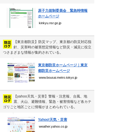
Copyright(C) Ea.Inc.
▼
All Right Reserved.
原子力規制委員会 緊急時情報
ホームページ
kinkyu.nsr.go.jp
【東京都防災】防災マップ、東京都の防災対応指
針、災害時の被害想定情報など防災・減災に役立
つさまざまな情報が集約されている。
▼
東京都防災ホームページ｜東京
都防災ホームページ
www.bousai.metro.tokyo.jp
【yahoo天気・災害】警報・注意報、台風、地
震、火山、避難情報、緊急・被害情報など各カテ
ゴリごと地区ごとに情報がまとめられている。
▼
Yahoo!天気・災害
weather.yahoo.co.jp