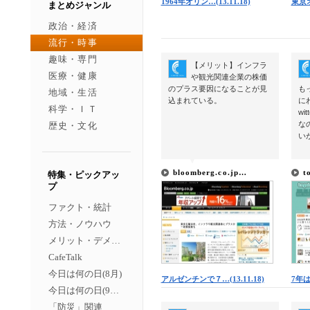
1964年オリン…(13.11.18)
東京オ
まとめジャンル
政治・経済
流行・時事
趣味・専門
【メリット】インフラ
医療・健康
や観光関連企業の株価
のプラス要因になることが見
も
地域・生活
込まれている。
に
科学・ＩＴ
wi
な
歴史・文化
い
▼
▼
bloomberg.co.jp…
t
特集・ピックアッ
プ
ファクト・統計
方法・ノウハウ
メリット・デメリット
CafeTalk
今日は何の日(8月)
アルゼンチンで７…(13.11.18)
7年は
今日は何の日(9月）
「防災」関連