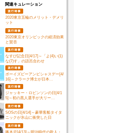
関連キュレーション
2020東京五輪のメリット・デメリ
ット
2020東京オリンピックの経済効果
と賛否
なすび記念日[4/17]～「よ(4)い(1)
な(7)す」の語呂合わせ
ボーイズビーアンビシャスデー[4/
16]～クラーク博士が日本…
ジャッキー・ロビンソンの日[4/1
5]～初の黒人選手が大リー…
SOSの日[4/14]～豪華客船タイタ
ニックが氷山に衝突した日
啄木忌[4/13]～明治時代の歌人・