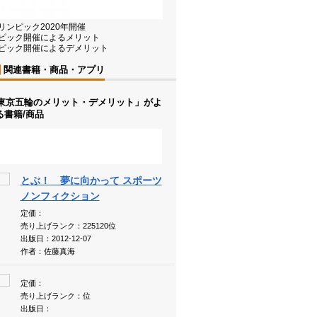
リンピック2020年開催
ピック開催によるメリット
ピック開催によるデメリット
関連書籍・商品・アプリ
20東京五輪のメリット・デメリット」がよ
る書籍/商品
とぶ！ 夢に向かって スポーツ
ノンフィクション
定価：
売り上げランク：225120位
出版日：2012-12-07
作者：佐藤真海
定価：
売り上げランク：位
出版日：