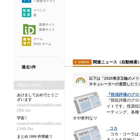
＋新規カテゴリ
イベント
祭
新着サイト
新着サイト
ゲーム
PSO2 ゲーム
関連ニュース（自動検索
過去5件
以下は「2020東京五輪のメ
※キュレーターの意図したリ
What\'s NEW
▼
▼
『投信評価のグロ
あけましておめでとうご
ざいます
『投信評価のグロ
curated-media.tumblr.com
イトです。投資信
8th Jan
|
ーティング、各種
オや便利なツ
宇宙 !
curated-media.tumblr.com
コカ
16th Dec
|
コカ・コーラは、
まとめ 1000 件突破 !!
ることを目的に、「