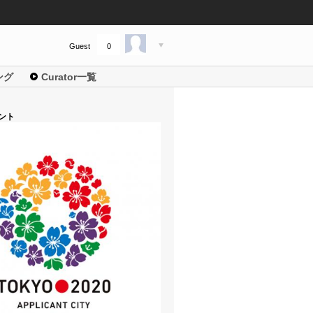
Guest
0
ング
Curator一覧
ント