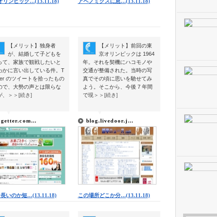
リンピック…(13.11.18)
アベノミクスに息…(13.11.18)
【メリット】独身者
【メリット】前回の東
が、結婚して子どもを
京オリンピックは 1964
って、家族で観戦したいと
年。それを契機にハコモノや
わかに言い出している件。T
交通が整備された。当時の写
tter のツイートを拾ったもの
真でその頃に思いを馳せてみ
ので、大勢の声とは限らな
よう。そこから、今後 7 年間
が、
＞＞[続き]
で現
＞＞[続き]
▼
▼
▼
▼
ogetter.com…
blog.livedoor.j…
長いのか短…(13.11.18)
この場所どこか分…(13.11.18)