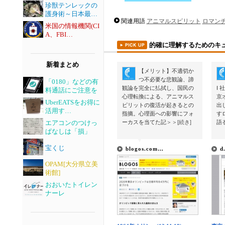
珍獣テンレックの
護身術～日本最…
関連用語
アニマルスピリット
ロマン
米国の情報機関(CI
A、FBI…
的確に理解するためのキ
新着まとめ
【メリット】不適切か
つ不必要な悲観論、諦
「0180」などの有
観論を完全に払拭し、国民の
I
料通話にご注意を
心理転換による、アニマルス
京
UberEATSをお得に
ピリットの復活が起きるとの
出
活用す…
指摘。心理面への影響にフォ
す
ーカスを当てた記
＞＞[続き]
語
エアコンのつけっ
ぱなしは「損」
▼
▼
宝くじ
blogos.com…
d
OPAM[大分県立美
術館]
おおいたトイレン
ナーレ