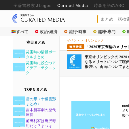
全辞書検
索
J
Logos
Curated Media
時事用語のABC
すべて
政治•経済
流行•時事
趣味•専門
イベント
＞
オリンピック
注目まとめ
「2020東京五輪のメリ
災害時の情報ポー
タルまとめ
東京オリンピックの 20
なるメリットについて喧
災害時に役立つア
根強い。両面についてまと
イデア・テクニッ
ク
TOP５まとめ
雲の形（十種雲形
まとめ）
mer
吉本新喜劇の歴代
メリ
座長
載中
前田利家は唐沢寿
明だけ？まつは…