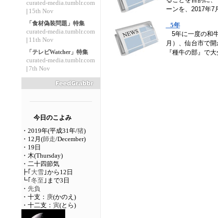
curated-media.tumblr.com
ーンを、2017年
15th Nov
|
「食材偽装問題」特集
5年
curated-media.tumblr.com
5年に一度の和牛
11th Nov
|
月）、仙台市で開
『種牛の部』で大
「テレビWatcher」特集
curated-media.tumblr.com
7th Nov
|
今日のこよみ
・2019年(平成31年/
猪
)
・12月(
師走
/December)
・19日
・木(Thursday)
・二十四節気
┣｢
大雪
｣から12日
┗｢
冬至
｣まで3日
・
先負
・十支：
庚
(かのえ)
・十二支：
寅
(とら)