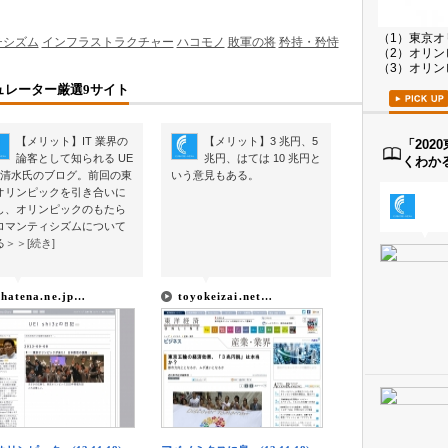
（1）東京オ
チシズム
インフラストラクチャー
ハコモノ
敗軍の将
矜持・矜恃
（2）オリン
（3）オリン
ュレーター厳選9サイト
【メリット】IT 業界の
【メリット】3 兆円、5
「20
論客として知られる UE
兆円、はては 10 兆円と
くわか
 社清水氏のブログ。前回の東
いう意見もある。
オリンピックを引き合いに
し、オリンピックのもたら
ロマンティシズムについて
▼
▼
る
＞＞[続き]
▼
▼
▼
▼
.hatena.ne.jp…
toyokeizai.net…