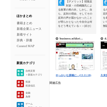
【デメリット】招致反
対派・小田嶋隆氏によ
る敗軍の将の弁。しかし、自
る
ら、反対の理由、そしてその
宏
ほかまとめ
反対の声が届かなかったこと
を
が明らかとなった今自分は何
い
書籍まとめ
をどう考えている
＞＞[続き]
無
新着企業ニュース
新着サイト
▼
▼
business.nikkei…
d
辞典・辞書
Curated MAP
新規カテゴリ
自然災害
＋新規カテゴリ
やっかいな原稿に…(13.11.18)
久米宏
投資
関連広告
投資信託
金融
為替
ゲーム