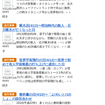
リスの大型客船＜タイタニック号＞が、北大
西洋ニューファントランド沖で氷山に激突。
今日は何の日&
この時タイタニック号から世界初のS.. ＞＞
NEWS
続き
啄木忌[4/13]〜明治時代の歌人・石
川啄木が亡くなった日
1912(明治45)年、若干17歳で彗星の如く現
れ天才と評されながら、苦難の人生を送った
明治時代の歌人・石川啄木(本名・一）が肺
今日は何の日&
結核のため26歳の若さで亡くなり.. ＞＞ 続
NEWS
き
世界宇宙飛行の日[4/12]〜世界で初
めて有人宇宙衛星の打ち上げに成功した日
1961(昭和36)年、ソ連（現・ロシア）が世
界初の有人宇宙衛星船ボストーク1号の打ち
上げに成功し、搭乗していたユーリー・ガガ
今日は何の日&
ーリン少佐は世界初の宇宙飛行を成し.. ＞＞
NEWS
続き
教科書の日[4/10]〜「よ(4)いと(10)
しょ」の語呂合わせ
2010(平成22年)、多くの人に教科書の役割