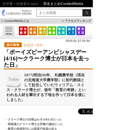
全辞書一括検索JLogos
実名まとめCuratedMedia
CuratedMediaとは
アクセスランキング
2015.01.27 02:54
記念日
>
日付
「ボーイズビーアンビシャスデー
[4/16]〜クラーク博士が日本を去っ
た日」
1877(明治10)年、 札幌農学校（現在
の北海道大学農学部）に初代教頭と
して赴任していたウィリアム・スミ
ス・クラーク博士が、後年「教育の奇跡」とい
われる人材を輩出する下地を作って日本を後に
しました。
・クラーク博士の任期はわずか8か月だった
・帰国後のクラーク博士は苦難の連続だった
・教育の奇跡世代には新渡戸稲造の名も