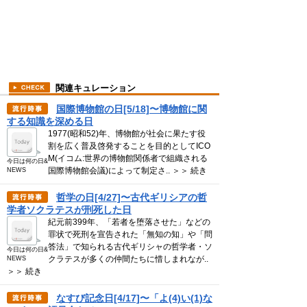
関連キュレーション
国際博物館の日[5/18]〜博物館に関
する知識を深める日
1977(昭和52)年、博物館が社会に果たす役
割を広く普及啓発することを目的としてICO
M(イコム:世界の博物館関係者で組織される
今日は何の日&
国際博物館会議)によって制定さ.. ＞＞ 続き
NEWS
哲学の日[4/27]〜古代ギリシアの哲
学者ソクラテスが刑死した日
紀元前399年、「若者を堕落させた」などの
罪状で死刑を宣告された「無知の知」や「問
答法」で知られる古代ギリシャの哲学者・ソ
今日は何の日&
クラテスが多くの仲間たちに惜しまれなが..
NEWS
＞＞ 続き
なすび記念日[4/17]〜「よ(4)い(1)な