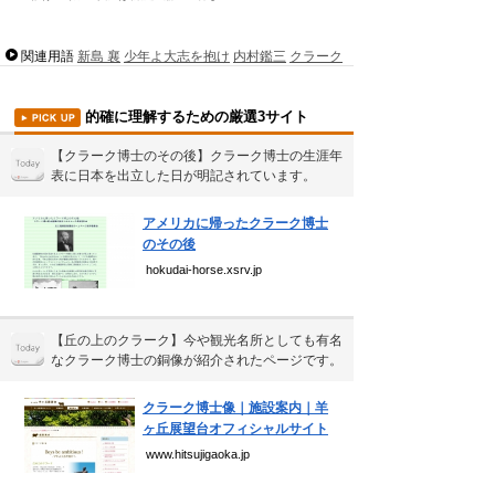
関連用語
新島 襄
少年よ大志を抱け
内村鑑三
クラーク
的確に理解するための厳選3サイト
【クラーク博士のその後】クラーク博士の生涯年
表に日本を出立した日が明記されています。
アメリカに帰ったクラーク博士
のその後
hokudai-horse.xsrv.jp
【丘の上のクラーク】今や観光名所としても有名
なクラーク博士の銅像が紹介されたページです。
クラーク博士像｜施設案内｜羊
ヶ丘展望台オフィシャルサイト
www.hitsujigaoka.jp