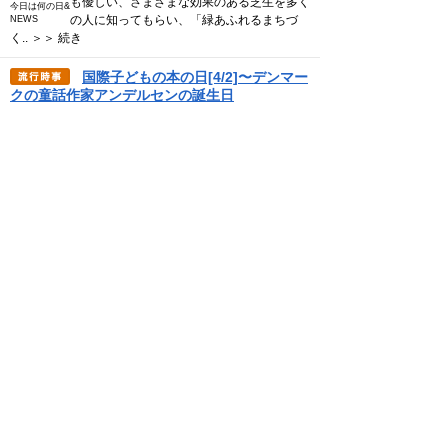
も優しい、さまざまな効果のある芝生を多く
今日は何の日&
の人に知ってもらい、「緑あふれるまちづ
NEWS
く.. ＞＞ 続き
国際子どもの本の日[4/2]〜デンマー
クの童話作家アンデルセンの誕生日
1967(昭和42)年、前年のミュンヘン国際児
童図書館創設者の提案に賛同した国際児童図
書評議会が、デンマークの童話作家アンデル
今日は何の日&
センの誕生日に子どもの本を通して世.. ＞＞
NEWS
続き
世界保健デー[4/7]〜世界保健機構が
設立した日
1948(昭和23)年、世界保健機関憲章によっ
て設立された国連の機関、世界保健機関が発
足しました。このことを記念し、翌1949(昭
今日は何の日&
和24)年に国際デーの一つとし.. ＞＞ 続き
NEWS
しろの日[4/6]〜「し(4)ろ(6)」の語
呂合わせ
1991(平成3)年、姫路市制100周年を記念し
た「ふるさと創生事業」の一環として制定さ
れ、姫路城ひいては姫路市を国内外にアピー
Guest
ルするため、毎年「しろの日」を中.. ＞＞ 続