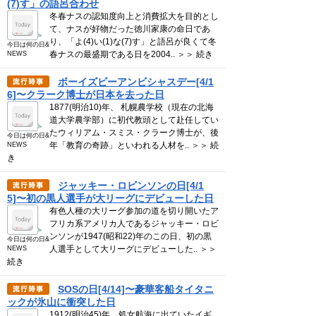
(7)す」の語呂合わせ
冬春ナスの認知度向上と消費拡大を目的とし
て、ナスが好物だった徳川家康の命日であ
り、「よ(4)い(1)な(7)す」と語呂が良くて冬
今日は何の日&
春ナスの最盛期である日を2004.. ＞＞ 続き
NEWS
ボーイズビーアンビシャスデー[4/1
6]〜クラーク博士が日本を去った日
1877(明治10)年、 札幌農学校（現在の北海
道大学農学部）に初代教頭として赴任してい
たウィリアム・スミス・クラーク博士が、後
今日は何の日&
年「教育の奇跡」といわれる人材を.. ＞＞ 続
NEWS
き
ジャッキー・ロビンソンの日[4/1
5]〜初の黒人選手が大リーグにデビューした日
有色人種の大リーグ参加の道を切り開いたア
フリカ系アメリカ人であるジャッキー・ロビ
ンソンが1947(昭和22)年のこの日、初の黒
今日は何の日&
人選手として大リーグにデビューした.. ＞＞
NEWS
続き
SOSの日[4/14]〜豪華客船タイタニ
ックが氷山に衝突した日
1912(明治45)年、処女航海に出ていたイギ