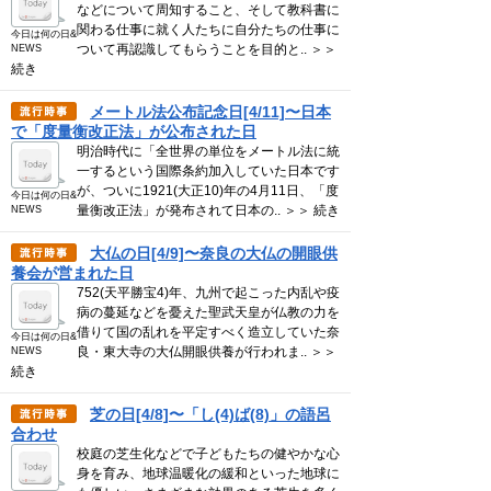
などについて周知すること、そして教科書に
関わる仕事に就く人たちに自分たちの仕事に
今日は何の日&
ついて再認識してもらうことを目的と.. ＞＞
NEWS
続き
メートル法公布記念日[4/11]〜日本
で「度量衡改正法」が公布された日
明治時代に「全世界の単位をメートル法に統
一するという国際条約加入していた日本です
が、ついに1921(大正10)年の4月11日、「度
今日は何の日&
量衡改正法」が発布されて日本の.. ＞＞ 続き
NEWS
大仏の日[4/9]〜奈良の大仏の開眼供
養会が営まれた日
752(天平勝宝4)年、九州で起こった内乱や疫
病の蔓延などを憂えた聖武天皇が仏教の力を
借りて国の乱れを平定すべく造立していた奈
今日は何の日&
良・東大寺の大仏開眼供養が行われま.. ＞＞
NEWS
続き
芝の日[4/8]〜「し(4)ば(8)」の語呂
合わせ
校庭の芝生化などで子どもたちの健やかな心
身を育み、地球温暖化の緩和といった地球に