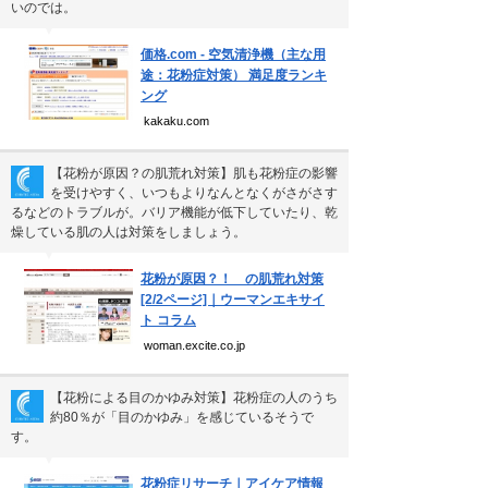
いのでは。
▼
価格.com - 空気清浄機（主な用
途：花粉症対策） 満足度ランキ
ング
kakaku.com
【花粉が原因？の肌荒れ対策】肌も花粉症の影響
を受けやすく、いつもよりなんとなくがさがさす
るなどのトラブルが。バリア機能が低下していたり、乾
燥している肌の人は対策をしましょう。
▼
花粉が原因？！ の肌荒れ対策
[2/2ページ]｜ウーマンエキサイ
ト コラム
woman.excite.co.jp
【花粉による目のかゆみ対策】花粉症の人のうち
約80％が「目のかゆみ」を感じているそうで
す。
▼
花粉症リサーチ｜アイケア情報