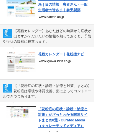
局｜目の情報｜患者さん・一般
生活者の皆さま｜参天製薬
www.santen.co.jp
【花粉カレンダー】あなたはどの時期から症状が
出ますか？だいたいの情報を知っておくと、予防
や症状の緩和に役立ちます。
▼
花粉カレンダー｜花粉症ナビ
www.kyowa-kirin.co.jp
【「花粉症の症状・診断・治療と対策」まとめ】
花粉症は環境や体質改善、薬によってコントロー
ルできつつあります。
▼
「花粉症の症状・診断・治療と
対策」がざっとわかる関連サイ
トまとめ8選 - Curated Media
（キュレーテッドメディア）