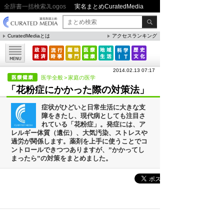
全辞書一括検索JLogos
実名まとめCuratedMedia
CuratedMediaとは
アクセスランキング
▼特集
ファクト・統計
2014.02.13 07:17
方法・ノウハウ
医学全般
>
家庭の医学
「花粉症にかかった際の対策法」
メリット・デメリット
症状がひどいと日常生活に大きな支
CafeTalk
障をきたし、現代病としても注目さ
れている「花粉症」。発症には、ア
今日は何の日(8月)
レルギー体質（遺伝）、大気汚染、ストレスや
過労が関係します。薬剤を上手に使うことでコ
今日は何の日(9月）
ントロールできつつありますが、”かかってし
まったら”の対策をまとめました。
「防災」関連
人気まとめ
吉本新喜劇の歴代座長