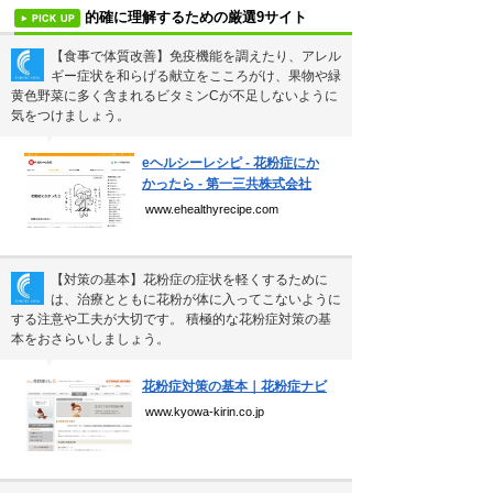
雲の形（十種雲形まとめ）
的確に理解するための厳選9サイト
珍獣テンレックの護身術～日本最…
【食事で体質改善】免疫機能を調えたり、アレル
ギー症状を和らげる献立をこころがけ、果物や緑
前田利家は唐沢寿明だけ？まつは…
黄色野菜に多く含まれるビタミンCが不足しないように
気をつけましょう。
米国の情報機関(CIA、FBI…
▼
eヘルシーレシピ - 花粉症にか
裁判員制度の賛成・反対意見
かったら - 第一三共株式会社
www.ehealthyrecipe.com
新着まとめ
【対策の基本】花粉症の症状を軽くするために
「0180」などの有料通話にご注意を
は、治療とともに花粉が体に入ってこないように
する注意や工夫が大切です。 積極的な花粉症対策の基
UberEATSをお得に活用す…
本をおさらいしましょう。
▼
エアコンのつけっぱなしは「損」
花粉症対策の基本｜花粉症ナビ
www.kyowa-kirin.co.jp
Curated Mediaについて
利用規約