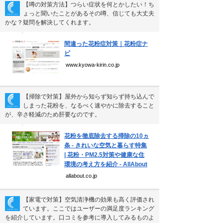
個人情報保護方針
【噂の対策方法】つらい症状を何とかしたい！ち
ょっと聞いたことがあるその噂、信じても大丈夫
運営会社
かな？疑問を解決してくれます。
▼
間違った花粉症対策｜花粉症ナ
ビ
Copyright(C) Ea.Inc.
www.kyowa-kirin.co.jp
All Right Reserved.
【掃除で対策】屋外から知らず知らず持ち込んで
しまった花粉を、なるべく速やかに除去すること
が、辛さ軽減のため肝要なのです。
▼
花粉を徹底除去する掃除の10ヵ
条 - きれいな空気と暮らす特集
| 花粉・PM2.5対策や健康な住
環境の考え方を紹介 - AllAbout
allabout.co.jp
【家電で対策】空気清浄機の効果も高く評価され
ています。ここではユーザーの満足度ランキング
を紹介しています。口コミを参考に導入してみるものよ