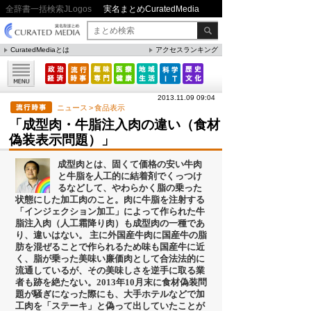
全辞書一括検索JLogos
実名まとめCuratedMedia
CuratedMediaとは
アクセスランキング
▼特集
ファクト・統計
2013.11.09 09:04
方法・ノウハウ
ニュース
>
食品表示
「成型肉・牛脂注入肉の違い（食材
メリット・デメリット
偽装表示問題）」
CafeTalk
成型肉とは、固くて価格の安い牛肉
今日は何の日(8月)
と牛脂を人工的に結着剤でくっつけ
るなどして、やわらかく脂の乗った
今日は何の日(9月）
状態にした加工肉のこと。肉に牛脂を注射する
「インジェクション加工」によって作られた牛
「防災」関連
脂注入肉（人工霜降り肉）も成型肉の一種であ
り、違いはない。 主に外国産牛肉に国産牛の脂
肪を混ぜることで作られるため味も国産牛に近
く、脂が乗った美味い廉価肉として合法法的に
人気まとめ
流通しているが、その美味しさを逆手に取る業
者も跡を絶たない。2013年10月末に食材偽装問
題が騒ぎになった際にも、大手ホテルなどで加
雲の形（十種雲形まとめ）
工肉を「ステーキ」と偽って出していたことが