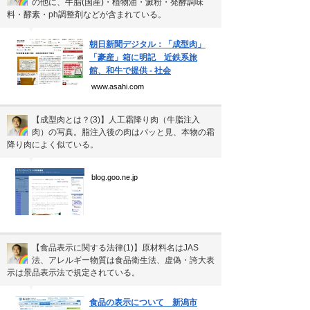
の他に、牛脂(国産)・植物油・澱粉・発酵調味
個人情報保護方針
料・酵素・ph調整剤などが含まれている。
運営会社
▼
朝日新聞デジタル：「成型肉」
「豪産」箱に明記 近鉄系旅
館、和牛で提供 - 社会
www.asahi.com
Copyright(C) Ea.Inc.
All Right Reserved.
【成型肉とは？(3)】人工霜降り肉（牛脂注入
肉）の写真。脂注入後の肉はパッと見、本物の霜
降り肉によく似ている。
▼
blog.goo.ne.jp
【食品表示に関する法律(1)】原材料名はJAS
法、アレルギー物質は食品衛生法、虚偽・誇大表
示は景品表示法で規定されている。
▼
食品の表示について 新潟市