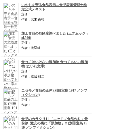
いのちを守る食品表示―食品表示管理士検
定公式テキスト
定価：
作者：武末 高裕
加工食品の危険度調べました (三才ムック v
ol.546)
定価：
作者：渡辺雄二
食べてはいけない添加物 食べてもいい添加
物 (だいわ文庫)
定価：
作者：渡辺 雄二
ニセモノ食品の正体 (別冊宝島 1917 ノンフ
ィクション)
定価：
作者：
食品のカラクリ11 「ニセモノ食品作り」最
前線−激安の裏に「添加物」!! (別冊宝島 15
19 ノンフィクション)