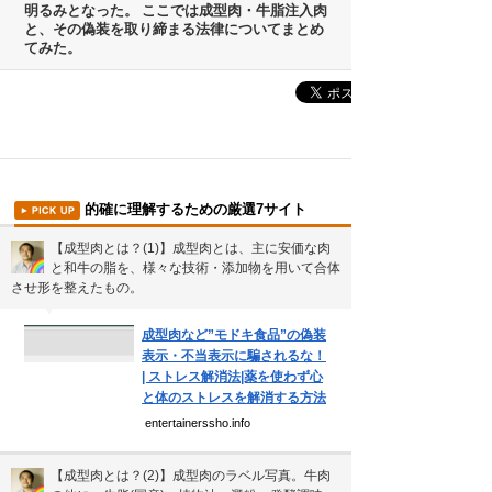
明るみとなった。 ここでは成型肉・牛脂注入肉
吉本新喜劇の歴代座長
と、その偽装を取り締まる法律についてまとめ
てみた。
前田利家は唐沢寿明だけ？まつは…
珍獣テンレックの護身術～日本最…
米国の情報機関(CIA、FBI…
サウナ王お気に入りサウナ全国ベ…
的確に理解するための厳選7サイト
新着まとめ
【成型肉とは？(1)】成型肉とは、主に安価な肉
と和牛の脂を、様々な技術・添加物を用いて合体
「0180」などの有料通話にご注意を
させ形を整えたもの。
▼
UberEATSをお得に活用す…
成型肉など”モドキ食品”の偽装
表示・不当表示に騙されるな！
エアコンのつけっぱなしは「損」
| ストレス解消法|薬を使わず心
と体のストレスを解消する方法
entertainerssho.info
Curated Mediaについて
【成型肉とは？(2)】成型肉のラベル写真。牛肉
利用規約