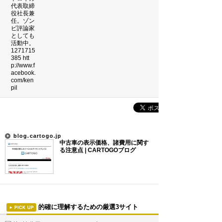
吉本新喜劇の歴代座長
前田利家は唐沢寿明だけ？まつは…
珍獣テンレックの護身術～日本最…
米国の情報機関(CIA、FBI…
サウナ王お気に入りサウナ全国ベ…
新着まとめ
「0180」などの有料通話にご注意を
blog.cartogo.jp
中古車の表示価格、諸費用に関す
UberEATSをお得に活用す…
る注意点 | CARTOGOブログ
エアコンのつけっぱなしは「損」
Curated Mediaについて
的確に理解するための厳選3サイト
利用規約