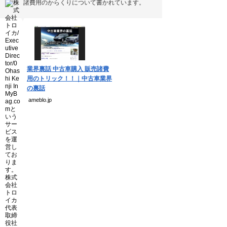
諸費用のからくりについて書かれています。
個人情報保護方針
運営会社
▼
Copyright(C) Ea.Inc.
業界裏話 中古車購入 販売諸費
All Right Reserved.
用のトリック！！｜中古車業界
の裏話
ameblo.jp