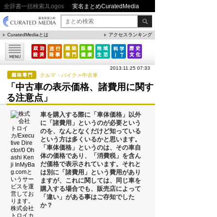
全辞書一括検索JLogos
実名まとめCuratedMedia
CuratedMediaとは
アクセスランキング
▼特集
ファクト・統計
2013.11.25 07:33
方法・ノウハウ
クルマ・バイク
>
中古車
「中古車の表示価格、諸費用に関す
メリット・デメリット
る注意点」
CafeTalk
車を購入する際に「車体価格」以外
今日は何の日(8月)
に「諸費用」というのが必要という
のを、なんとなくだけど知っている
今日は何の日(9月）
という方は多くいるかと思います。
「車体価格」というのは、その車自
「防災」関連
体の価格であり、「消費税」を含ん
だ価格で表示されています。それと
は別に「諸費用」という費用があり
ますが、これに関しては、同じ車を
人気まとめ
購入する場合でも、販売店によって
「違い」がある事はご存知でした
か？
雲の形（十種雲形まとめ）