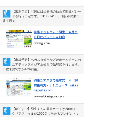
【出演予定】4/26には出身地の仙台で凱旋パレー
ドを行う予定です。13:30-14:00、仙台市の東二
番丁通で。
▼
時事ドットコム：羽生、４月２
６日にパレード＝仙台
www.jiji.com
【出場予定】ベガルタ仙台などがホームチームの
ユアテックスタジアム仙台で始球式を行います。
日程未決ですが4/26前後。
▼
羽生ユアスタで始球式 ４・26
前後有力 - Ｊ１ニュース : nikka
nsports.com
www.nikkansports.com
【6/30まで】羽生くんの図書カードが200名に、
クリアファイルが1000名に当たるプレゼントキ