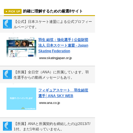
雲の形（十種雲形まとめ）
的確に理解するための厳選8サイト
珍獣テンレックの護身術～日本最…
【公式】日本スケート連盟による公式プロフィー
前田利家は唐沢寿明だけ？まつは…
ルページです。
▼
米国の情報機関(CIA、FBI…
羽生 結弦：強化選手 | 公益財団
裁判員制度の賛成・反対意見
法人 日本スケート連盟 - Japan
Skating Federation
www.skatingjapan.or.jp
新着まとめ
【所属】全日空（ANA）に所属しています。羽
「0180」などの有料通話にご注意を
生選手からの動画メッセージもあり。
▼
UberEATSをお得に活用す…
フィギュアスケート 羽生結弦
選手│ANA SKY WEB
エアコンのつけっぱなしは「損」
www.ana.co.jp
Curated Mediaについて
【所属】ANAと所属契約を締結したのは2013/7/
利用規約
1付。まだ1年経っていません。