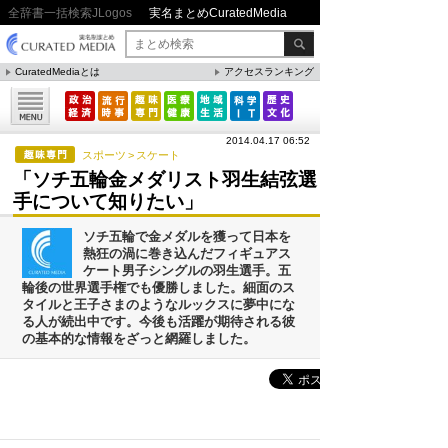
全辞書一括検索JLogos
実名まとめCuratedMedia
CuratedMediaとは
アクセスランキング
▼特集
ファクト・統計
2014.04.17 06:52
方法・ノウハウ
スポーツ
>
スケート
「ソチ五輪金メダリスト羽生結弦選
メリット・デメリット
手について知りたい」
CafeTalk
ソチ五輪で金メダルを獲って日本を
今日は何の日(8月)
熱狂の渦に巻き込んだフィギュアス
ケート男子シングルの羽生選手。五
今日は何の日(9月）
輪後の世界選手権でも優勝しました。細面のス
タイルと王子さまのようなルックスに夢中にな
「防災」関連
る人が続出中です。今後も活躍が期待される彼
の基本的な情報をざっと網羅しました。
人気まとめ
吉本新喜劇の歴代座長