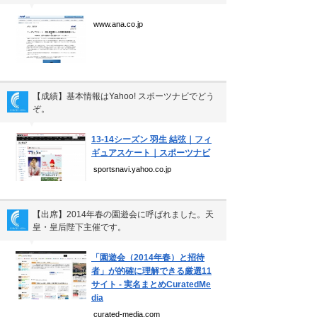
個人情報保護方針
▼
運営会社
www.ana.co.jp
Copyright(C) Ea.Inc.
【成績】基本情報はYahoo! スポーツナビでどう
All Right Reserved.
ぞ。
▼
13-14シーズン 羽生 結弦｜フィ
ギュアスケート｜スポーツナビ
sportsnavi.yahoo.co.jp
【出席】2014年春の園遊会に呼ばれました。天
皇・皇后陛下主催です。
▼
「園遊会（2014年春）と招待
者」が的確に理解できる厳選11
サイト - 実名まとめCuratedMe
dia
curated-media.com