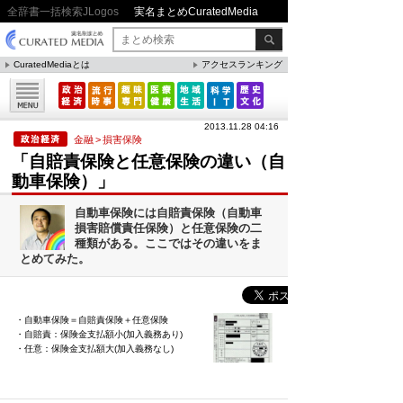
全辞書一括検索JLogos
実名まとめCuratedMedia
CuratedMediaとは
アクセスランキング
▼特集
ファクト・統計
2013.11.28 04:16
方法・ノウハウ
金融
>
損害保険
「自賠責保険と任意保険の違い（自
メリット・デメリット
動車保険）」
CafeTalk
自動車保険には自賠責保険（自動車
今日は何の日(8月)
損害賠償責任保険）と任意保険の二
種類がある。ここではその違いをま
今日は何の日(9月）
とめてみた。
「防災」関連
・自動車保険＝自賠責保険＋任意保険
・自賠責：保険金支払額小(加入義務あり)
人気まとめ
・任意：保険金支払額大(加入義務なし)
雲の形（十種雲形まとめ）