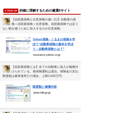
吉本新喜劇の歴代座長
的確に理解するための厳選6サイト
前田利家は唐沢寿明だけ？まつは…
【自賠責保険と任意保険の違い(1)】自動車の保
珍獣テンレックの護身術～日本最…
険＝自賠責保険＋任意保険。自賠責保険では足り
ない額を補うために加入するのが任意保険。
米国の情報機関(CIA、FBI…
▼
サウナ王お気に入りサウナ全国ベ…
Yahoo!保険 - くるまの保険を学
ぼう“自動車保険の基本を学ぼ
う：自動車保険とは？”
insurance.yahoo.co.jp
新着まとめ
「0180」などの有料通話にご注意を
【自賠責保険とは】全ての自動車に加入が義務付
けられている。無保険運転は違法。保険金の支払
UberEATSをお得に活用す…
限度額は被害者死亡の場合、上限3,000万円。
▼
エアコンのつけっぱなしは「損」
限度額と補償内容
www.mlit.go.jp
Curated Mediaについて
利用規約