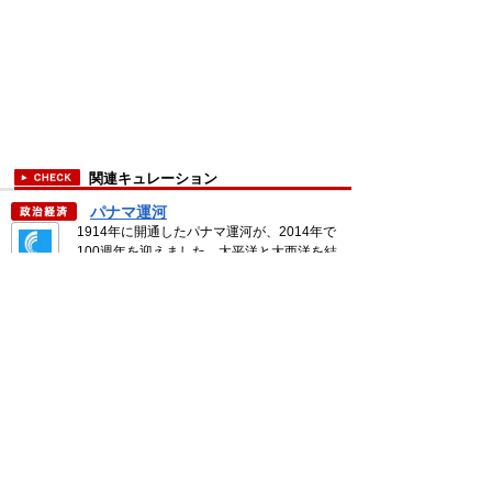
関連キュレーション
パナマ運河
1914年に開通したパナマ運河が、2014年で
100週年を迎えました。太平洋と大西洋を結
ぶ海上交通の要衝ですが、どんなものなのか
【公式】Curat
と聞かれると答えられない人が少な.. ＞＞ 続
ed Media
き
福島第一廃炉推進カンパニーとは？
東京電力は、2014年4月1日、福島第一原子
力発電所における廃炉・汚染水対策に関する
意思決定をより迅速化するため、福島第一廃
福島第一原発
炉推進カンパニーを社内に設立すること.. ＞
事故ニュース
＞ 続き