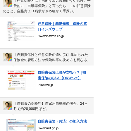
【任意保険とは】法的な加入義務のない保険。一
個人情報保護方針
般的に「自動車保険」と言ったら、この任意保険
運営会社
のこと。自賠責より補償がきめ細かく手厚い。
▼
任意保険｜基礎知識｜保険の窓
口インズウェブ
www.insweb.co.jp
Copyright(C) Ea.Inc.
All Right Reserved.
【自賠責保険と任意保険の違い(2)】集められた
保険金の管理方法や保険料率の決め方も異なる。
▼
自賠責保険は誰が支払う？ | 損
害保険のQ&A【OKWave】
okwave.jp
【自賠責の保険料】自家用自動車の場合、24ヶ
月で約28,000円ほど。
▼
自賠責保険（共済）の加入方法
www.mlit.go.jp