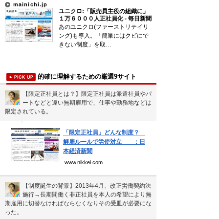
mainichi.jp
雲の形（十種雲形まとめ）
ユニクロ:「販売員主役の組織に」
１万６０００人正社員化 - 毎日新聞
珍獣テンレックの護身術～日本最…
あのユニクロ(ファーストリテイリ
ング)も導入。「簡単にはクビにで
前田利家は唐沢寿明だけ？まつは…
きない制度」を取…
米国の情報機関(CIA、FBI…
裁判員制度の賛成・反対意見
的確に理解するための厳選9サイト
【限定正社員とは？】限定正社員は派遣社員やパ
ートなどと違い無期雇用で、仕事や勤務地などは
新着まとめ
限定されている。
▼
「0180」などの有料通話にご注意を
「限定正社員」どんな制度？
解雇ルールで労使対立 ：日
UberEATSをお得に活用す…
本経済新聞
エアコンのつけっぱなしは「損」
www.nikkei.com
【制度誕生の背景】2013年4月、改正労働契約法
施行→長期間働く非正社員を本人の希望により無
Curated Mediaについて
期雇用に切替なければならなくなりその受皿が必要にな
利用規約
った。