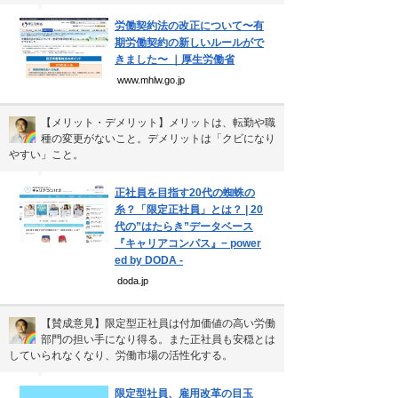
個人情報保護方針
▼
労働契約法の改正について〜有
運営会社
期労働契約の新しいルールがで
きました〜 ｜厚生労働省
www.mhlw.go.jp
Copyright(C) Ea.Inc.
【メリット・デメリット】メリットは、転勤や職
All Right Reserved.
種の変更がないこと。デメリットは「クビになり
やすい」こと。
▼
正社員を目指す20代の蜘蛛の
糸？「限定正社員」とは？ | 20
代の”はたらき”データベース
『キャリアコンパス』− power
ed by DODA -
doda.jp
【賛成意見】限定型正社員は付加価値の高い労働
部門の担い手になり得る。また正社員も安穏とは
していられなくなり、労働市場の活性化する。
▼
限定型社員、雇用改革の目玉