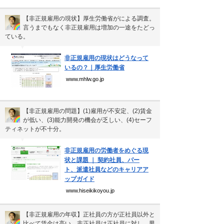
【非正規雇用の現状】厚生労働省がによる調査。
言うまでもなく非正規雇用は増加の一途をたどっ
ている。
▼
非正規雇用の現状はどうなって
いるの？｜厚生労働省
www.mhlw.go.jp
【非正規雇用の問題】(1)雇用が不安定、(2)賃金
が低い、(3)能力開発の機会が乏しい、(4)セーフ
ティネットが不十分。
▼
非正規雇用の労働者をめぐる現
状と課題 ｜ 契約社員、パー
ト、派遣社員などのキャリアア
ップガイド
www.hiseikikoyou.jp
【非正規雇用の年収】正社員の方が正社員以外と
比べて賃金は高い。非正社員は正社員に対し、男