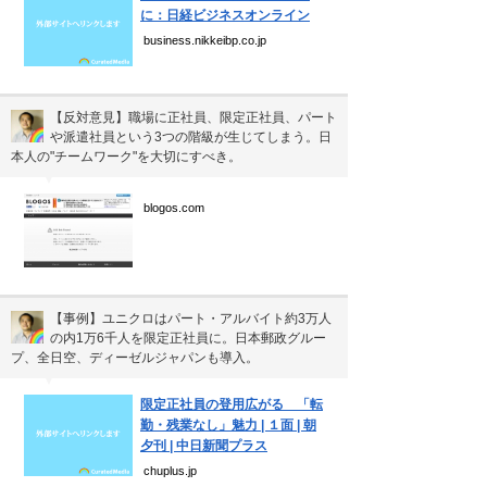
に：日経ビジネスオンライン
business.nikkeibp.co.jp
【反対意見】職場に正社員、限定正社員、パート
や派遣社員という3つの階級が生じてしまう。日
本人の"チームワーク"を大切にすべき。
▼
blogos.com
【事例】ユニクロはパート・アルバイト約3万人
の内1万6千人を限定正社員に。日本郵政グルー
プ、全日空、ディーゼルジャパンも導入。
▼
限定正社員の登用広がる 「転
勤・残業なし」魅力 | １面 | 朝
夕刊 | 中日新聞プラス
chuplus.jp