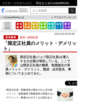
全辞書一括検索JLogos
実名まとめCuratedMedia
CuratedMediaとは
アクセスランキング
▼特集
ファクト・統計
2014.04.20 02:00
方法・ノウハウ
雇用
>
雇用制度
「限定正社員のメリット・デメリッ
メリット・デメリット
ト」
CafeTalk
限定正社員(ジョブ型正社員)を導入
今日は何の日(8月)
する大企業が増加している。ここで
は限定正社員の概要、制度誕生の背
今日は何の日(9月）
景メリット・デメリット、賛成・反対意見、事
例についてまとめてみた。
「防災」関連
・限定正社員：勤務地等が限定された正社員
人気まとめ
・メリット：無期雇用で勤務地等の変更がない
・デメリット：解雇されやすくなる恐れあり
吉本新喜劇の歴代座長