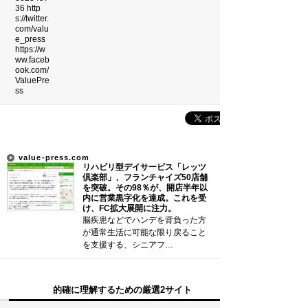
雲の形（十種雲形まとめ）
珍獣テンレックの護身術～日本最…
前田利家は唐沢寿明だけ？まつは…
米国の情報機関(CIA、FBI…
裁判員制度の賛成・反対意見
新着まとめ
value-press.com
リハビリ型デイサービス「レッツ
「0180」などの有料通話にご注意を
倶楽部」、フランチャイズ50店舗
を突破。その98％が、開店半年以
内に営業黒字化を達成。これを受
UberEATSをお得に活用す…
け、FC拡大展開に注力。
脳疾患などでハンデを背負った方
エアコンのつけっぱなしは「損」
が通常生活に可能な限り戻ること
を支援する、シニアフ…
Curated Mediaについて
的確に理解するための厳選2サイト
利用規約