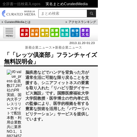
全辞書一括検索JLogos
実名まとめCuratedMedia
CuratedMediaとは
アクセスランキング
▼特集
ファクト・統計
2013.11.20 01:23
方法・ノウハウ
新着企業ニュース
>
新着企業ニュース
「「レッツ倶楽部」フランチャイズ
メリット・デメリット
無料説明会」
CafeTalk
脳疾患などでハンデを背負った方が
今日は何の日(8月)
通常生活に可能な限り戻ることを支
援する、シニアフィットネスの要素
今日は何の日(9月）
を取り入れた「リハビリ型デイサー
ビス施設」です。国際医療福祉大学
「防災」関連
大学院教授・医学博士の竹内孝仁氏
の監修により、医学的根拠を有する
豊富な技術を活用した「パワーリハ
ビリテーション」サービスを提供し
人気まとめ
ています。
吉本新喜劇の歴代座長