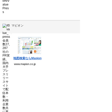
マピオン
▼
地図検索ならMapion
www.mapion.co.jp