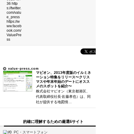
吉本新喜劇の歴代座長
珍獣テンレックの護身術～日本最…
前田利家は唐沢寿明だけ？まつは…
裁判員制度の賛成・反対意見
コンストラクション・マネジメン…
新着まとめ
value-press.com
マピオン、2013年度版のイルミネ
「0180」などの有料通話にご注意を
ーション特集をリリース〜クリス
マスや年末年始のデートにオスス
メのスポットを紹介〜
UberEATSをお得に活用す…
株式会社マピオン（東京都港区、
代表取締役社長 佐藤孝也）は、同
エアコンのつけっぱなしは「損」
社が提供する地図情…
Curated Mediaについて
的確に理解するための厳選6サイト
利用規約
PC・スマートフォン