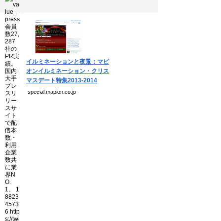
個人情報保護方針
運営会社
▼
Copyright(C) Ea.Inc.
イルミネーションと夜景：マピ
All Right Reserved.
オンイルミネーション・クリス
マスデート特集2013-2014
special.mapion.co.jp