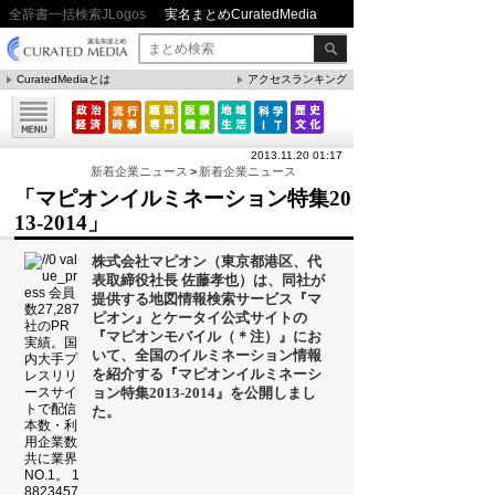
全辞書一括検索JLogos
実名まとめCuratedMedia
CuratedMediaとは
アクセスランキング
▼特集
ファクト・統計
2013.11.20 01:17
方法・ノウハウ
新着企業ニュース
>
新着企業ニュース
「マピオンイルミネーション特集20
メリット・デメリット
13-2014」
CafeTalk
株式会社マピオン（東京都港区、代
今日は何の日(8月)
表取締役社長 佐藤孝也）は、同社が
提供する地図情報検索サービス『マ
今日は何の日(9月）
ピオン』とケータイ公式サイトの
『マピオンモバイル（＊注）』にお
「防災」関連
いて、全国のイルミネーション情報
を紹介する『マピオンイルミネーシ
ョン特集2013-2014』を公開しまし
た。
人気まとめ
雲の形（十種雲形まとめ）