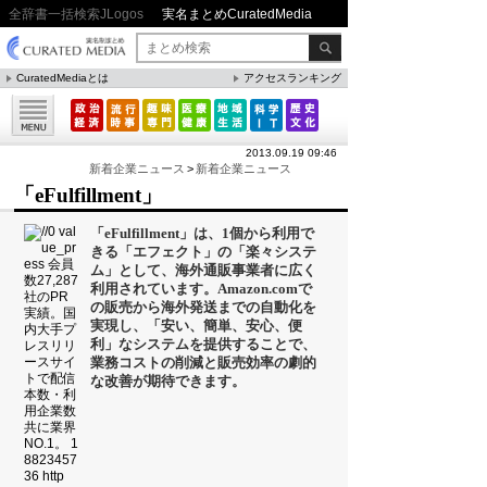
全辞書一括検索JLogos
実名まとめCuratedMedia
CuratedMediaとは
アクセスランキング
▼特集
ファクト・統計
2013.09.19 09:46
方法・ノウハウ
新着企業ニュース
>
新着企業ニュース
「eFulfillment」
メリット・デメリット
「eFulfillment」は、1個から利用で
CafeTalk
きる「エフェクト」の「楽々システ
ム」として、海外通販事業者に広く
今日は何の日(8月)
利用されています。Amazon.comで
の販売から海外発送までの自動化を
今日は何の日(9月）
実現し、「安い、簡単、安心、便
利」なシステムを提供することで、
「防災」関連
業務コストの削減と販売効率の劇的
な改善が期待できます。
人気まとめ
雲の形（十種雲形まとめ）