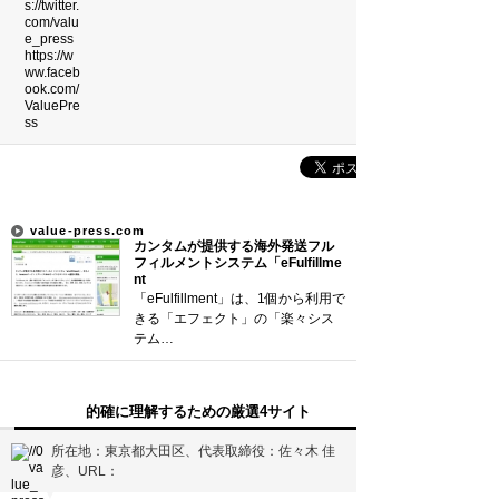
吉本新喜劇の歴代座長
前田利家は唐沢寿明だけ？まつは…
珍獣テンレックの護身術～日本最…
米国の情報機関(CIA、FBI…
サウナ王お気に入りサウナ全国ベ…
value-press.com
新着まとめ
カンタムが提供する海外発送フル
フィルメントシステム「eFulfillme
nt
「0180」などの有料通話にご注意を
「eFulfillment」は、1個から利用で
きる「エフェクト」の「楽々シス
UberEATSをお得に活用す…
テム…
エアコンのつけっぱなしは「損」
的確に理解するための厳選4サイト
所在地：東京都大田区、代表取締役：佐々木 佳
Curated Mediaについて
彦、URL：
利用規約
▼