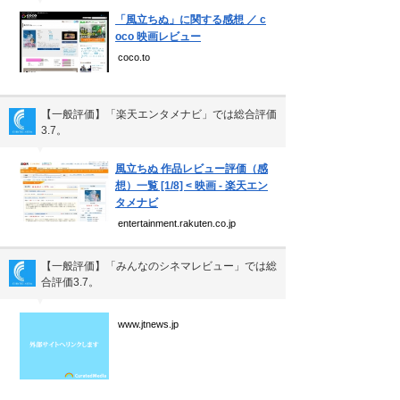
▼
「風立ちぬ」に関する感想 ／ c
oco 映画レビュー
coco.to
【一般評価】「楽天エンタメナビ」では総合評価
3.7。
▼
風立ちぬ 作品レビュー評価（感
想）一覧 [1/8] < 映画 - 楽天エン
タメナビ
entertainment.rakuten.co.jp
【一般評価】「みんなのシネマレビュー」では総
合評価3.7。
▼
www.jtnews.jp