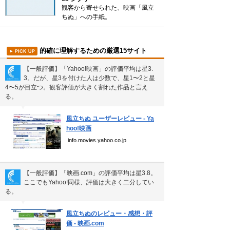
雲の形（十種雲形まとめ）
観客から寄せられた、映画「風立
ちぬ」への手紙。
珍獣テンレックの護身術～日本最…
前田利家は唐沢寿明だけ？まつは…
的確に理解するための厳選15サイト
米国の情報機関(CIA、FBI…
【一般評価】「Yahoo!映画」の評価平均は星3.
3。だが、星3を付けた人は少数で、星1〜2と星
裁判員制度の賛成・反対意見
4〜5が目立つ。観客評価が大きく割れた作品と言え
る。
▼
新着まとめ
風立ちぬ ユーザーレビュー - Ya
hoo!映画
「0180」などの有料通話にご注意を
info.movies.yahoo.co.jp
UberEATSをお得に活用す…
エアコンのつけっぱなしは「損」
【一般評価】「映画.com」の評価平均は星3.8。
ここでもYahoo!同様、評価は大きく二分してい
る。
▼
Curated Mediaについて
風立ちぬのレビュー・感想・評
利用規約
価 - 映画.com