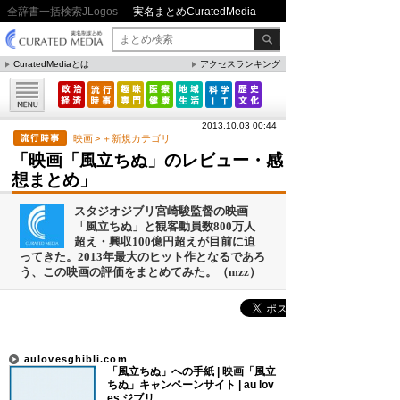
全辞書一括検索JLogos
実名まとめCuratedMedia
CuratedMediaとは
アクセスランキング
▼特集
ファクト・統計
2013.10.03 00:44
方法・ノウハウ
映画
>
＋新規カテゴリ
「映画「風立ちぬ」のレビュー・感
メリット・デメリット
想まとめ」
CafeTalk
スタジオジブリ宮崎駿監督の映画
今日は何の日(8月)
「風立ちぬ」と観客動員数800万人
超え・興収100億円超えが目前に迫
今日は何の日(9月）
ってきた。2013年最大のヒット作となるであろ
う、この映画の評価をまとめてみた。（mzz）
「防災」関連
人気まとめ
aulovesghibli.com
「風立ちぬ」への手紙 | 映画「風立
吉本新喜劇の歴代座長
ちぬ」キャンペーンサイト | au lov
es ジブリ