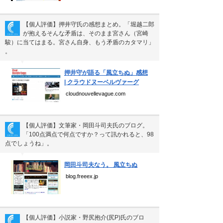
【個人評価】押井守氏の感想まとめ。「堀越二郎
が抱えるそんな矛盾は、そのまま宮さん（宮崎
駿）に当てはまる。宮さん自身、もう矛盾のカタマリ」
。
▼
押井守が語る「風立ちぬ」感想
| クラウドヌーベルヴァーグ
cloudnouvellevague.com
【個人評価】文筆家・岡田斗司夫氏のブログ。
「100点満点で何点ですか？って訊かれると、98
点でしょうね」。
▼
岡田斗司夫なう。 風立ちぬ
blog.freeex.jp
【個人評価】小説家・野尻抱介(尻P)氏のブロ