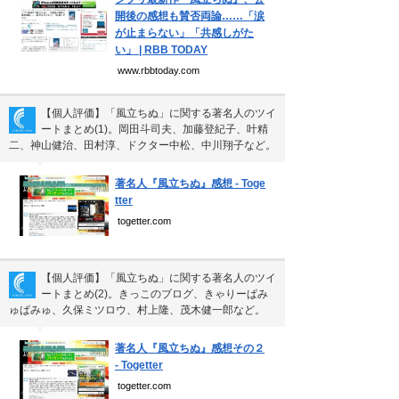
開後の感想も賛否両論……「涙
が止まらない」「共感しがた
い」 | RBB TODAY
www.rbbtoday.com
【個人評価】「風立ちぬ」に関する著名人のツイ
ートまとめ(1)。岡田斗司夫、加藤登紀子、叶精
二、神山健治、田村淳、ドクター中松、中川翔子など。
▼
著名人『風立ちぬ』感想 - Toge
tter
togetter.com
【個人評価】「風立ちぬ」に関する著名人のツイ
ートまとめ(2)。きっこのブログ、きゃりーぱみ
ゅぱみゅ、久保ミツロウ、村上隆、茂木健一郎など。
▼
著名人『風立ちぬ』感想その２
- Togetter
togetter.com