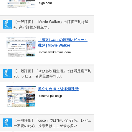
個人情報保護方針
eiga.com
運営会社
【一般評価】「Movie Walker」の評価平均は星
4。高い評価が目立つ。
▼
Copyright(C) Ea.Inc.
「風立ちぬ」の映画レビュー・
All Right Reserved.
批評 | Movie Walker
movie.walkerplus.com
【一般評価】「＠ぴあ映画生活」では満足度平均
70。レビュー者満足度平均68。
▼
風立ちぬ ＠ ぴあ映画生活
cinema.pia.co.jp
【一般評価】「coco」では"良い"が87％。レビュ
ー不要のため、投票数はここが最も多い。