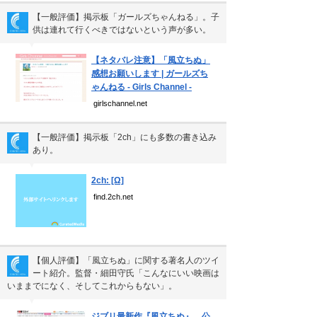
【一般評価】掲示板「ガールズちゃんねる」。子
供は連れて行くべきではないという声が多い。
▼
【ネタバレ注意】「風立ちぬ」
感想お願いします | ガールズち
ゃんねる - Girls Channel -
girlschannel.net
【一般評価】掲示板「2ch」にも多数の書き込み
あり。
▼
2ch: [Ω]
find.2ch.net
【個人評価】「風立ちぬ」に関する著名人のツイ
ート紹介。監督・細田守氏「こんなにいい映画は
いままでになく、そしてこれからもない」。
▼
ジブリ最新作『風立ちぬ』、公