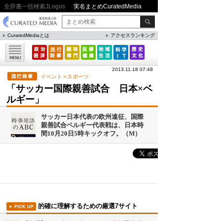
全辞書一括検索JLogos
実名まとめCuratedMedia
CuratedMediaとは
アクセスランキング
▼特集
ファクト・統計
2013.11.18 07:48
方法・ノウハウ
イベント
>
スポーツ
「サッカー国際親善試合 日本×ベ
メリット・デメリット
ルギー」
CafeTalk
サッカー日本代表の欧州遠征、国際
今日は何の日(8月)
親善試合ベルギー代表戦は、日本時
間10月20日5時キックオフ。（M）
今日は何の日(9月）
「防災」関連
人気まとめ
的確に理解するための厳選7サイト
雲の形（十種雲形まとめ）