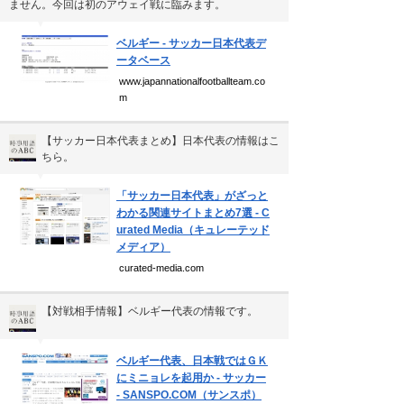
個人情報保護方針
ません。今回は初のアウェイ戦に臨みます。
▼
運営会社
ベルギー - サッカー日本代表デ
ータベース
www.japannationalfootballteam.co
m
Copyright(C) Ea.Inc.
All Right Reserved.
【サッカー日本代表まとめ】日本代表の情報はこ
ちら。
▼
「サッカー日本代表」がざっと
わかる関連サイトまとめ7選 - C
urated Media（キュレーテッド
メディア）
curated-media.com
【対戦相手情報】ベルギー代表の情報です。
▼
ベルギー代表、日本戦ではＧＫ
にミニョレを起用か - サッカー
- SANSPO.COM（サンスポ）