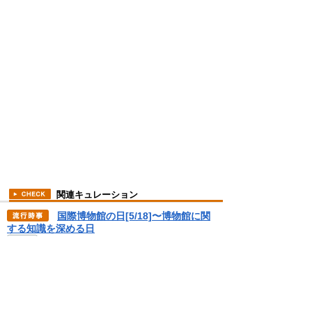
関連キュレーション
国際博物館の日[5/18]〜博物館に関
する知識を深める日
1977(昭和52)年、博物館が社会に果たす役
割を広く普及啓発することを目的としてICO
M(イコム:世界の博物館関係者で組織される
今日は何の日&
国際博物館会議)によって制定さ.. ＞＞ 続き
NEWS
哲学の日[4/27]〜古代ギリシアの哲