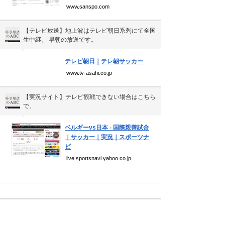
www.sanspo.com
【テレビ放送】地上波はテレビ朝日系列にて全国
生中継。 早朝の放送です。
▼
テレビ朝日｜テレ朝サッカー
www.tv-asahi.co.jp
【実況サイト】テレビ観戦できない場合はこちら
で。
▼
ベルギーvs日本 - 国際親善試合
｜サッカー｜実況｜スポーツナ
ビ
live.sportsnavi.yahoo.co.jp