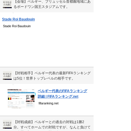
【会場】ベルギー、ブリュッセル首都圏地域にあ
吉本新喜劇の歴代座長
るボードワン国王スタジアムです。
▼
珍獣テンレックの護身術～日本最…
Stade Roi Baudouin
前田利家は唐沢寿明だけ？まつは…
Stade Roi Baudouin
裁判員制度の賛成・反対意見
コンストラクション・マネジメン…
新着まとめ
【対戦相手】ベルギー代表の最新FIFAランキング
「0180」などの有料通話にご注意を
は5位！世界トップレベルの相手です。
▼
UberEATSをお得に活用す…
ベルギー代表のFIFAランキング
エアコンのつけっぱなしは「損」
詳細 | FIFAランキング.net
fifaranking.net
Curated Mediaについて
【対戦成績】ベルギーとの過去の対戦は1勝2
利用規約
分。すべてホームでの対戦ですが、なんと負けて