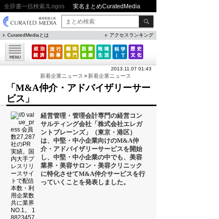
全辞書一括検索JLogos
実名まとめCuratedMedia
CuratedMediaとは
アクセスランキング
▼特集
ファクト・統計
2013.11.07 01:43
方法・ノウハウ
新着企業ニュース
>
新着企業ニュース
「M&A仲介・アドバイザリーサー
メリット・デメリット
ビス」
CafeTalk
経営管理・管理会計専門の経営コン
今日は何の日(8月)
サルティング会社「株式会社エレガ
ントブレーンズ」（東京・港区）
今日は何の日(9月）
は、中堅・中小企業向けのM&A仲
介・アドバイザリーサービスを開始
「防災」関連
し、中堅・中小企業の中でも、美容
業界・美容サロン・美容クリニック
に特化させてM&A仲介サービスを行
っていくことを発表しました。
人気まとめ
雲の形（十種雲形まとめ）