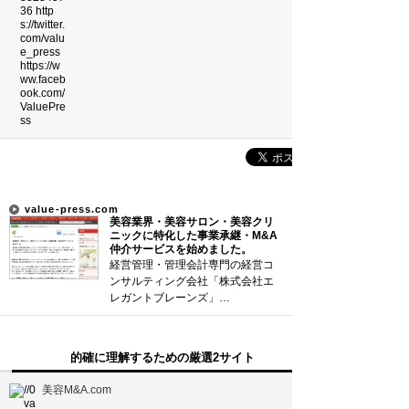
吉本新喜劇の歴代座長
前田利家は唐沢寿明だけ？まつは…
珍獣テンレックの護身術～日本最…
米国の情報機関(CIA、FBI…
サウナ王お気に入りサウナ全国ベ…
新着まとめ
value-press.com
美容業界・美容サロン・美容クリ
ニックに特化した事業承継・M&A
「0180」などの有料通話にご注意を
仲介サービスを始めました。
経営管理・管理会計専門の経営コ
UberEATSをお得に活用す…
ンサルティング会社「株式会社エ
レガントブレーンズ」…
エアコンのつけっぱなしは「損」
的確に理解するための厳選2サイト
Curated Mediaについて
美容M&A.com
利用規約