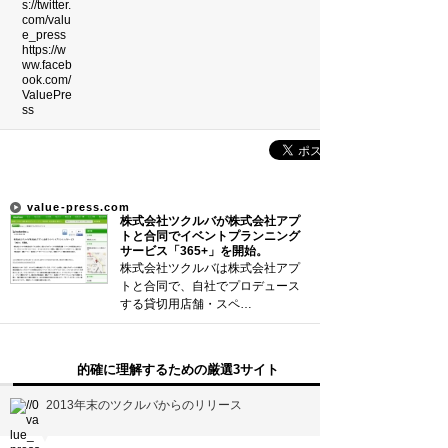
吉本新喜劇の歴代座長
前田利家は唐沢寿明だけ？まつは…
珍獣テンレックの護身術～日本最…
米国の情報機関(CIA、FBI…
サウナ王お気に入りサウナ全国ベ…
value-press.com
新着まとめ
株式会社ツクルバが株式会社アプ
トと合同でイベントプランニング
サービス「365+」を開始。
「0180」などの有料通話にご注意を
株式会社ツクルバは株式会社アプ
トと合同で、自社でプロデュース
UberEATSをお得に活用す…
する貸切用店舗・スペ…
エアコンのつけっぱなしは「損」
的確に理解するための厳選3サイト
2013年末のツクルバからのリリース
Curated Mediaについて
利用規約
▼