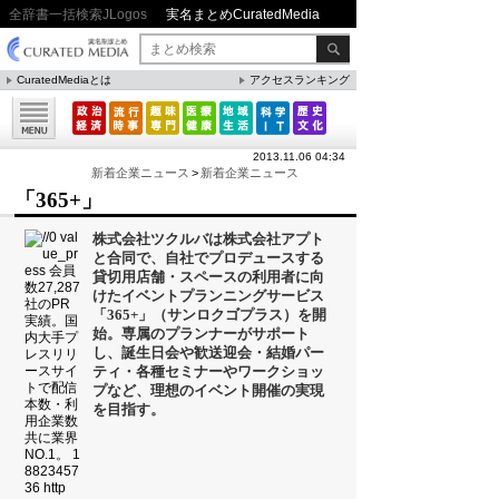
全辞書一括検索JLogos
実名まとめCuratedMedia
CuratedMediaとは
アクセスランキング
▼特集
ファクト・統計
2013.11.06 04:34
方法・ノウハウ
新着企業ニュース
>
新着企業ニュース
「365+」
メリット・デメリット
株式会社ツクルバは株式会社アプト
CafeTalk
と合同で、自社でプロデュースする
貸切用店舗・スペースの利用者に向
今日は何の日(8月)
けたイベントプランニングサービス
「365+」（サンロクゴプラス）を開
今日は何の日(9月）
始。専属のプランナーがサポート
し、誕生日会や歓送迎会・結婚パー
「防災」関連
ティ・各種セミナーやワークショッ
プなど、理想のイベント開催の実現
を目指す。
人気まとめ
雲の形（十種雲形まとめ）