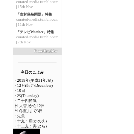
curated-media.tumblr.com
15th Nov
|
「食材偽装問題」特集
curated-media.tumblr.com
11th Nov
|
「テレビWatcher」特集
curated-media.tumblr.com
7th Nov
|
今日のこよみ
・2019年(平成31年/
猪
)
・12月(
師走
/December)
・19日
・木(Thursday)
・二十四節気
┣｢
大雪
｣から12日
┗｢
冬至
｣まで3日
・
先負
・十支：
庚
(かのえ)
・十二支：
寅
(とら)