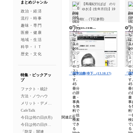
まとめジャンル
【馬場紀行(ばば のり
ゆき)】(生年月日)】19
政治・経済
55年
60
流行・時事
(出身校( ... (下記参照)
(出
▼
▼
趣味・専門
jlogos.com…
j
医療・健康
地域・生活
科学・ＩＴ
歴史・文化
「標準治療(寺下…(13.10.17)
「標準
特集・ピックアッ
プ
ファクト・統計
方法・ノウハウ
メリット・デメリット
CafeTalk
今日は何の日(8月)
関連広告
今日は何の日(9月）
「防災」関連