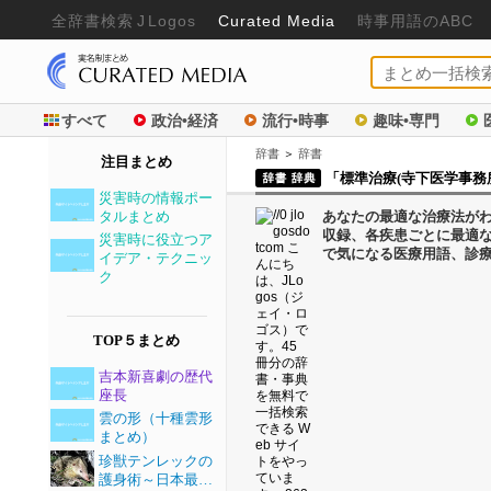
全辞書検
索
J
Logos
Curated Media
時事用語のABC
すべて
政治•経済
流行•時事
趣味•専門
辞書
＞
辞書
注目まとめ
「標準治療(寺下医学事務
災害時の情報ポー
タルまとめ
あなたの最適な治療法がわ
収録、各疾患ごとに最適
災害時に役立つア
で気になる医療用語、診
イデア・テクニッ
ク
TOP５まとめ
吉本新喜劇の歴代
座長
雲の形（十種雲形
まとめ）
珍獣テンレックの
護身術～日本最…