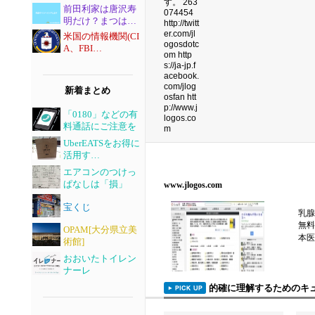
前田利家は唐沢寿
明だけ？まつは…
米国の情報機関(CI
A、FBI…
新着まとめ
「0180」などの有
料通話にご注意を
UberEATSをお得に
活用す…
エアコンのつけっ
ぱなしは「損」
www.jlogos.com
宝くじ
乳腺
無料
OPAM[大分県立美
本医
術館]
おおいたトイレン
ナーレ
的確に理解するためのキ