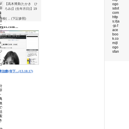
【高木博美(たかき ひ
ろみ)】(生年月日)】19
年
身校( ... (下記参照)
▼
▼
logos.com…
治療(寺下…(13.10.17)