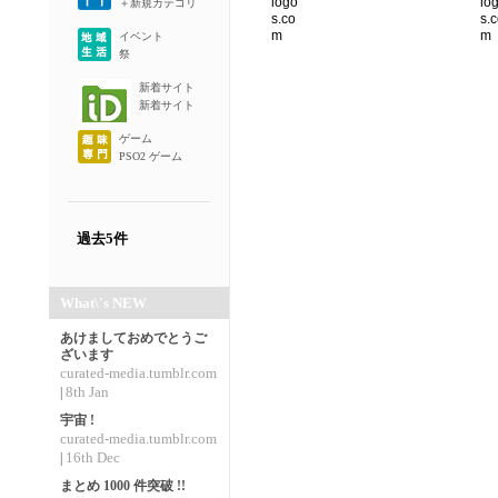
＋新規カテゴリ
イベント
祭
新着サイト
新着サイト
ゲーム
PSO2 ゲーム
過去5件
What\'s NEW
あけましておめでとうご
ざいます
curated-media.tumblr.com
8th Jan
|
宇宙 !
curated-media.tumblr.com
16th Dec
|
まとめ 1000 件突破 !!