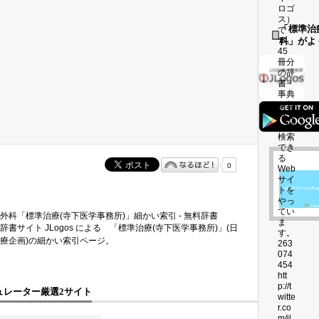
「標準治
科」がよ
0
外科「標準治療(寺下医学事務所)」細かい索引 - 無料辞書
辞書サイト JLogos による 「標準治療(寺下医学事務所)」(日
療企画)の細かい索引ページ。
ュレーター厳選2サイト