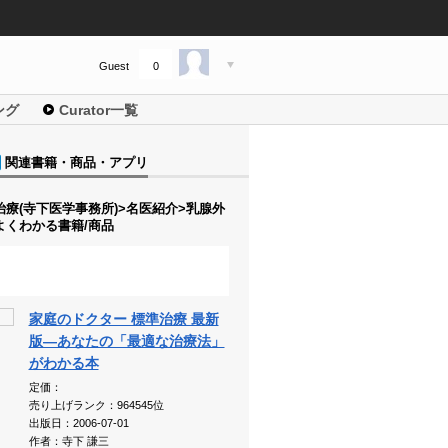
Guest
0
ング
Curator一覧
関連書籍・商品・アプリ
治療(寺下医学事務所)>名医紹介>乳腺外
よくわかる書籍/商品
家庭のドクター 標準治療 最新
版―あなたの「最適な治療法」
がわかる本
定価：
売り上げランク：964545位
出版日：2006-07-01
作者：寺下 謙三