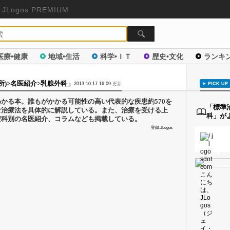
JLogos PREMIUM
医療•健康
地域•生活
科学•ＩＴ
歴史•文化
ランキ
所)>名医紹介>乳腺外科」
2013.10.17 16:09
更新
かる本。誰もがかかる可能性の高い代表的な疾患約570を
「標準
な治療法を具体的に解説している。また、治療を受ける上
科」が
療科別の名医紹介、コラムなども掲載している。
登録:JLogos
▼
▼