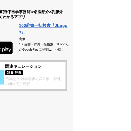
療(寺下医学事務所)>名医紹介>乳腺外
くわかるアプリ
100辞書一括検索『JLogo
s』
定価：
100辞書・辞典一括検索「JLogos」
がGooglePlayに登場!......>>続く
関連キュレーション
日本史の雑学事典>第２章 事件
の巻>江戸時代