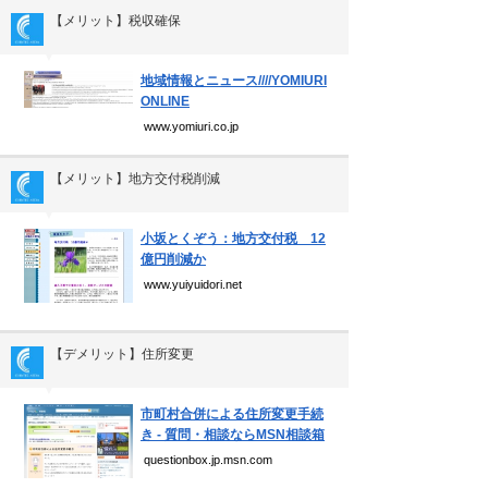
個人情報保護方針
【メリット】税収確保
運営会社
▼
地域情報とニュース////YOMIURI
ONLINE
www.yomiuri.co.jp
Copyright(C) Ea.Inc.
All Right Reserved.
【メリット】地方交付税削減
▼
小坂とくぞう：地方交付税 12
億円削減か
www.yuiyuidori.net
【デメリット】住所変更
▼
市町村合併による住所変更手続
き - 質問・相談ならMSN相談箱
questionbox.jp.msn.com