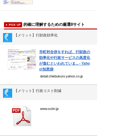
吉本新喜劇の歴代座長
珍獣テンレックの護身術～日本最…
的確に理解するための厳選8サイト
前田利家は唐沢寿明だけ？まつは…
【メリット】行財政効率化
米国の情報機関(CIA、FBI…
▼
裁判員制度の賛成・反対意見
市町村合併をすれば、行財政の
効率化や行政サービスの高度化
が進むといわれていま... - Yaho
新着まとめ
o!知恵袋
detail.chiebukuro.yahoo.co.jp
「0180」などの有料通話にご注意を
UberEATSをお得に活用す…
【メリット】行政コスト削減
エアコンのつけっぱなしは「損」
▼
www.scbri.jp
Curated Mediaについて
利用規約