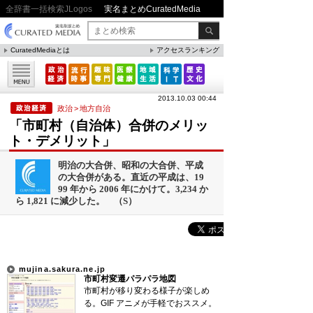
全辞書一括検索JLogos
実名まとめCuratedMedia
CuratedMediaとは
アクセスランキング
▼特集
ファクト・統計
2013.10.03 00:44
方法・ノウハウ
政治
>
地方自治
「市町村（自治体）合併のメリッ
メリット・デメリット
ト・デメリット」
CafeTalk
明治の大合併、昭和の大合併、平成
今日は何の日(8月)
の大合併がある。直近の平成は、19
99 年から 2006 年にかけて。3,234 か
今日は何の日(9月）
ら 1,821 に減少した。 （S）
「防災」関連
人気まとめ
mujina.sakura.ne.jp
市町村変遷パラパラ地図
市町村が移り変わる様子が楽しめ
雲の形（十種雲形まとめ）
る。GIF アニメが手軽でおススメ。