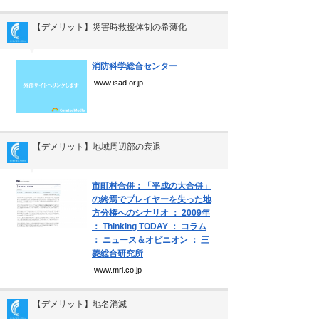
【デメリット】災害時救援体制の希薄化
▼
消防科学総合センター
www.isad.or.jp
【デメリット】地域周辺部の衰退
▼
市町村合併：「平成の大合併」
の終焉でプレイヤーを失った地
方分権へのシナリオ ： 2009年
： Thinking TODAY ： コラム
： ニュース＆オピニオン ： 三
菱総合研究所
www.mri.co.jp
【デメリット】地名消滅