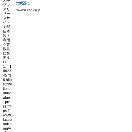
の武器に
www.u-can.co.jp