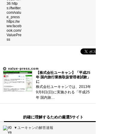
吉本新喜劇の歴代座長
珍獣テンレックの護身術～日本最…
前田利家は唐沢寿明だけ？まつは…
裁判員制度の賛成・反対意見
コンストラクション・マネジメン…
新着まとめ
value-press.com
【株式会社ユーキャン】「平成25
「0180」などの有料通話にご注意を
年 国内旅行業務取扱管理者試験」
に
株式会社ユーキャンでは、2013年
UberEATSをお得に活用す…
9月8日(日)に実施される「平成25
年 国内旅…
エアコンのつけっぱなしは「損」
的確に理解するための厳選5サイト
Curated Mediaについて
▼ユーキャンの解答速報
利用規約