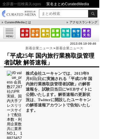
全辞書一括検索JLogos
実名まとめCuratedMedia
CuratedMediaとは
アクセスランキング
▼特集
ファクト・統計
2013.09.19 09:46
方法・ノウハウ
新着企業ニュース
>
新着企業ニュース
「平成25年 国内旅行業務取扱管理
メリット・デメリット
者試験 解答速報」
CafeTalk
株式会社ユーキャンでは、2013年9
今日は何の日(8月)
月8日(日)に実施される「平成25年 国
内旅行業務取扱管理者試験」の解答
今日は何の日(9月）
速報を、試験日当日にWEBサイトに
公開いたします。解答速報の更新状
「防災」関連
況は、Twitterに開設したユーキャン
の解答速報アカウントで告知いたし
ます。
人気まとめ
雲の形（十種雲形まとめ）