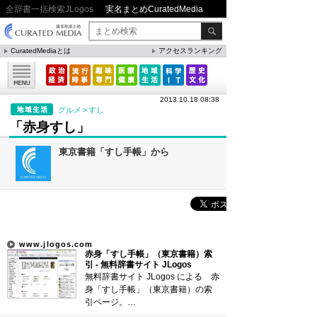
全辞書一括検索JLogos
実名まとめCuratedMedia
CuratedMediaとは
アクセスランキング
▼特集
ファクト・統計
2013.10.18 08:38
方法・ノウハウ
グルメ
>
すし
「赤身すし」
メリット・デメリット
東京書籍「すし手帳」から
CafeTalk
今日は何の日(8月)
今日は何の日(9月）
「防災」関連
www.jlogos.com
赤身「すし手帳」（東京書籍）索
引 - 無料辞書サイト JLogos
人気まとめ
無料辞書サイト JLogos による 赤
身「すし手帳」（東京書籍）の索
雲の形（十種雲形まとめ）
引ページ。…