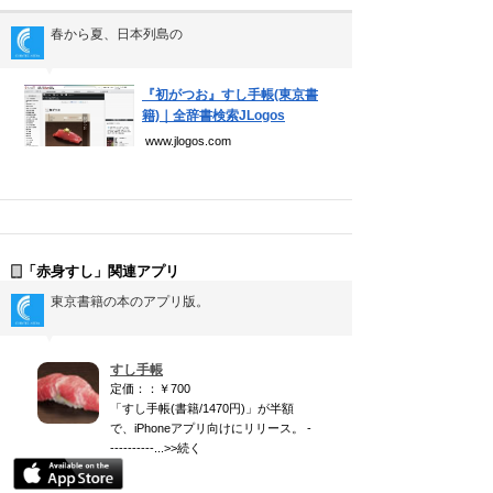
春から夏、日本列島の
▼
『初がつお』すし手帳(東京書
籍)｜全辞書検索JLogos
www.jlogos.com
「赤身すし」関連アプリ
東京書籍の本のアプリ版。
▼
すし手帳
定価：：￥700
「すし手帳(書籍/1470円)」が半額
で、iPhoneアプリ向けにリリース。 -
----------...>>続く