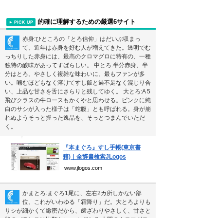
吉本新喜劇の歴代座長
前田利家は唐沢寿明だけ？まつは…
的確に理解するための厳選6サイト
赤身:ひところの「とろ信仰」はだいぶ収まっ
珍獣テンレックの護身術～日本最…
て、近年は赤身を好む人が増えてきた。透明でむ
っちりした赤身には、最高のクロマグロに特有の、一種
米国の情報機関(CIA、FBI…
独特の酸味があってすばらしい。 中とろ:半分赤身、半
分はとろ。やさしく複雑な味わいに、最もファンが多
サウナ王お気に入りサウナ全国ベ…
い。噛むほどもなく溶けてすし飯と過不足なく混じり合
い、上品な甘さを舌にさらりと残してゆく。 大とろ:A 5
飛びクラスの牛ロースもかくやと思わせる。ピンクに純
新着まとめ
白のサシが入った様子は「蛇腹」とも呼ばれる。身が崩
れぬようそっと握った逸品を、そっとつまんでいただ
く。
「0180」などの有料通話にご注意を
▼
UberEATSをお得に活用す…
『本まぐろ』すし手帳(東京書
籍)｜全辞書検索JLogos
エアコンのつけっぱなしは「損」
www.jlogos.com
かまとろ:まぐろ1尾に、左右2カ所しかない部
Curated Mediaについて
位。これがいわゆる「霜降り」だ。大とろよりも
サシが細かくて緻密だから、歯ざわりやさしく、甘さと
利用規約