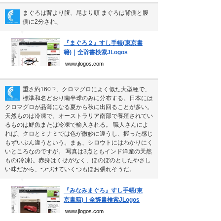
まぐろは背より腹、尾より頭 まぐろは背側と腹
側に2分され、
▼
『まぐろ２』すし手帳(東京書
籍)｜全辞書検索JLogos
www.jlogos.com
重さ約160 ?、クロマグロによく似た大型種で、
標準和名どおり南半球のみに分布する。日本には
クロマグロが品薄になる夏から秋に出回ることが多い。
天然ものは冷凍で、オーストラリア南部で養殖されてい
るものは鮮魚または冷凍で輸入される。 職人さんによ
れば、クロとミナミでは色が微妙に違うし、握った感じ
もずいぶん違うという。まぁ、シロウトにはわかりにく
いところなのですが。 写真は3点ともインド洋産の天然
もの(冷凍)。赤身はくせがなく、ほのぼのとしたやさし
い味だから、つづけていくつもほお張れそうだ。
▼
『みなみまぐろ』すし手帳(東
京書籍)｜全辞書検索JLogos
www.jlogos.com