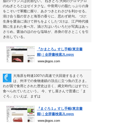
脂のバランスは比類ない。 ねぎとろ:大間のクロマグロ
個人情報保護方針
のねぎとろとはゼイタクな。中骨周りの脂たっぷりの身
運営会社
をこそいで軍艦に握り、あさつきとわさびを利かせる。
溶け合う脂の甘さと海苔の香りに、思わず絶句。 づけ:
生身を醤油に漬けて持ちをよくしたづけは、江戸時代後
期に生まれた食べ方。漬け方はいろいろだが写真はあっ
さりめ。醤油のほのかな塩味が、赤身の甘さとこくを引
き出している。
Copyright(C) Ea.Inc.
All Right Reserved.
▼
『かまとろ』すし手帳(東京書
籍)｜全辞書検索JLogos
www.jlogos.com
大海原を時速100?の高速で大回遊するまぐろ
は、外洋での食物連鎖の頂点に立つ魚の王さま。
わが国で食用とされた歴史は古く、縄文時代にはすでに
食べられていたという。 今、すし屋さんで普通に「ま
ぐろ」といえば、まずは
▼
『まぐろ１』すし手帳(東京書
籍)｜全辞書検索JLogos
www.jlogos.com