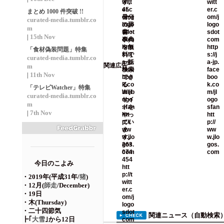
まとめ 1000 件突破 !!
curated-media.tumblr.co
m
15th Nov
|
「食材偽装問題」特集
curated-media.tumblr.co
関連広告
m
11th Nov
|
「テレビWatcher」特集
curated-media.tumblr.co
m
7th Nov
|
今日のこよみ
・2019年(平成31年/
猪
)
・12月(
師走
/December)
・19日
・木(Thursday)
・二十四節気
関連ニュース（自動検索
┣｢
大雪
｣から12日