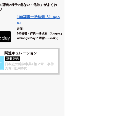
の辞典>様子>危ない・危険」がよくわ
リ
100辞書一括検索『JLogo
s』
定価：
100辞書・辞典一括検索「JLogos」
がGooglePlayに登場!......>>続く
関連キュレーション
日本史の雑学事典>第２章 事件
の巻>江戸時代