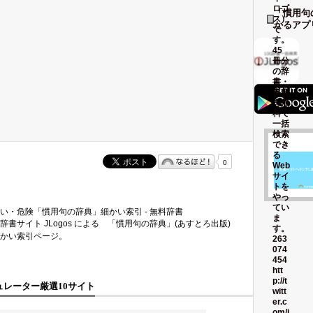
「慣用句
かるアプ
0
い・危険「慣用句の辞典」細かい索引 - 無料辞書
辞書サイト JLogos による 「慣用句の辞典」(あすとろ出版)
かい索引ページ。
レーター厳選10サイト