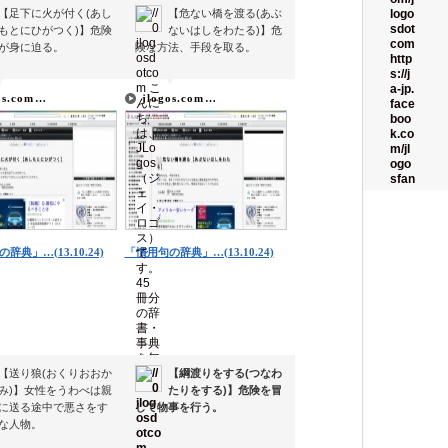
【足下に火が付く(あし
【危ない橋を渡る(あぶ
もとにひがつく)】危険
ないはしをわたる)】危
が身に迫る。
険な方法、手段を取る。
▼
▼
▼
▼
os.com…
jlogos.com…
辞典」…(13.10.24)
「慣用句の辞典」…(13.10.24)
【送り狼(おくりおおか
【綱渡りをする(つなわ
み)】女性をうわべは親
たりをする)】危険を冒
に送る途中で悪さをす
して物事を行う。
な人物。