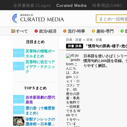
全辞書検
索
J
Logos
Curated Media
時事用語のABC
すべて
政治•経済
流行•時事
趣味•専門
辞典・辞書
＞
辞典・辞書
注目まとめ
「慣用句の辞典>様子>危
災害時の情報ポー
タルまとめ
日本語を使いさばくシリ
慣用句約2,000語を収
災害時に役立つア
りやすく解説。
イデア・テクニッ
ク
TOP５まとめ
吉本新喜劇の歴代
座長
雲の形（十種雲形
まとめ）
珍獣テンレックの
護身術～日本最…