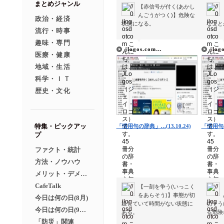
まとめジャンル
【赤信号が付く(あかし
んごうがつく)】危険な
政治・経済
状態になる。
なこと
流行・時事
▼
▼
趣味・専門
jlogos.com…
jlog
医療・健康
地域・生活
科学・ＩＴ
歴史・文化
特集・ピックアッ
「慣用句の辞典」…(13.10.24)
「慣用句の
プ
ファクト・統計
方法・ノウハウ
メリット・デメリット
CafeTalk
【一刻を争う(いっこく
をあらそう)】事態が切
今日は何の日(8月)
迫していて時間がない状態に
切そう
今日は何の日(9月）
ある。
る危険
「防災」関連