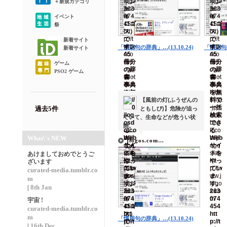
＋新規カテゴリ
イベント
祭
新着サイト
「慣用句の辞典」…(13.10.24)
「慣用句の
新着サイト
ゲーム
PSO2 ゲーム
【風前の灯(ふうぜんの
過去5件
ともしび)】危険が迫っ
ていて、生命などが危うい状
態。
▼
▼
What\'s NEW
jlogos.com…
あけましておめでとうご
ざいます
curated-media.tumblr.co
m
8th Jan
|
宇宙 !
curated-media.tumblr.co
m
「慣用句の辞典」…(13.10.24)
16th Dec
|