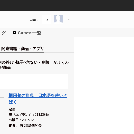
Guest
0
ング
Curator一覧
関連書籍・商品・アプリ
句の辞典>様子>危ない・危険」がよくわ
籍/商品
慣用句の辞典―日本語を使いさ
ばく
定価：
売り上げランク：338236位
出版日：2007-12
作者：現代言語研究会