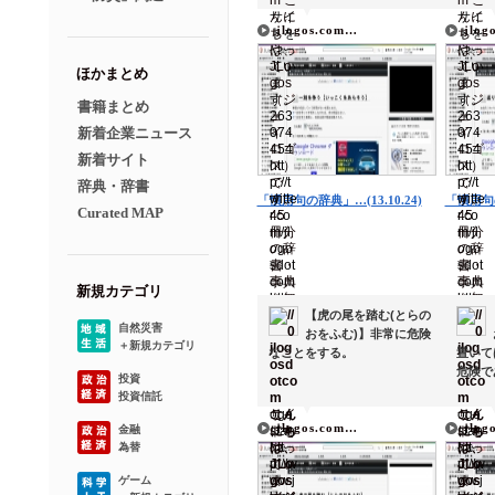
▼
▼
jlogos.com…
jlog
ほかまとめ
書籍まとめ
新着企業ニュース
新着サイト
辞典・辞書
「慣用句の辞典」…(13.10.24)
「慣用句の
Curated MAP
新規カテゴリ
【虎の尾を踏む(とらの
自然災害
おをふむ)】非常に危険
＋新規カテゴリ
なことをする。
置いて
危険で
投資
投資信託
▼
▼
jlogos.com…
jlog
金融
為替
ゲーム