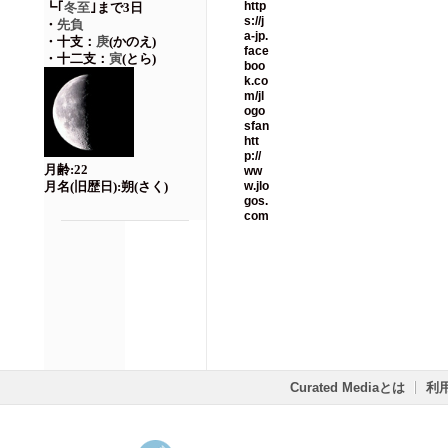
┗｢
冬至
｣まで3日
・
先負
・十支：
庚
(かのえ)
・十二支：
寅
(とら)
月齢:22
月名(旧歴日):朔(さく)
Curated Mediaとは
利