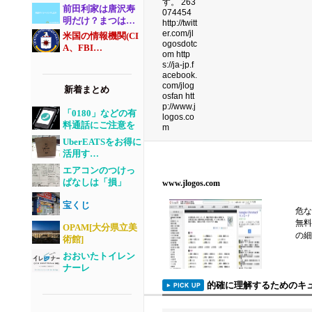
前田利家は唐沢寿
明だけ？まつは…
米国の情報機関(CI
A、FBI…
新着まとめ
「0180」などの有
料通話にご注意を
UberEATSをお得に
活用す…
エアコンのつけっ
ぱなしは「損」
www.jlogos.com
宝くじ
危な
無料
OPAM[大分県立美
の細
術館]
おおいたトイレン
ナーレ
的確に理解するためのキュ