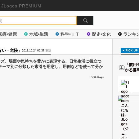
JLogos PREMIUM
医療•健康
地域•生活
科学•ＩＴ
歴史•文化
ランキ
ない・危険」
2013.10.24 06:37
更新
ーズ。場面や気持ちを豊かに表現する、日常生活に役立つ
「慣用
録。テーマ別に分類した索引を用意し、用例などを使って分か
かる書
登録:JLogos
▼
▼