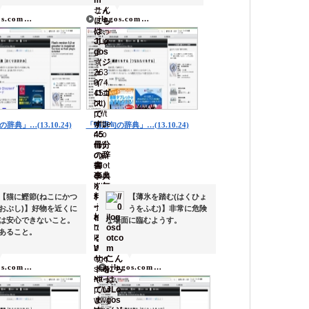
▼
▼
▼
▼
os.com…
jlogos.com…
辞典」…(13.10.24)
「慣用句の辞典」…(13.10.24)
【猫に鰹節(ねこにかつ
【薄氷を踏む(はくひょ
おぶし)】好物を近くに
うをふむ)】非常に危険
は安心できないこと。
な場面に臨むようす。
あること。
▼
▼
▼
▼
os.com…
jlogos.com…