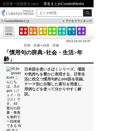
全辞書一括検索JLogos
実名まとめCuratedMedia
CuratedMediaとは
アクセスランキング
▼特集
ファクト・統計
2013.10.24 15:37
方法・ノウハウ
辞典・辞書
>
辞典・辞書
「慣用句の辞典>社会・生活>年
メリット・デメリット
齢」
CafeTalk
日本語を使いさばくシリーズ。場面
今日は何の日(8月)
や気持ちを豊かに表現する、日常生
活に役立つ慣用句約2,000語を収録。
今日は何の日(9月）
テーマ別に分類した索引を用意し、
用例などを使って分かりやすく解
「防災」関連
説。
人気まとめ
雲の形（十種雲形まとめ）