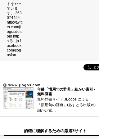
吉本新喜劇の歴代座長
前田利家は唐沢寿明だけ？まつは…
珍獣テンレックの護身術～日本最…
米国の情報機関(CIA、FBI…
サウナ王お気に入りサウナ全国ベ…
新着まとめ
「0180」などの有料通話にご注意を
www.jlogos.com
年齢「慣用句の辞典」細かい索引 -
UberEATSをお得に活用す…
無料辞書
無料辞書サイト JLogos による
エアコンのつけっぱなしは「損」
「慣用句の辞典」(あすとろ出版)の
細かい索…
Curated Mediaについて
的確に理解するための厳選3サイト
利用規約