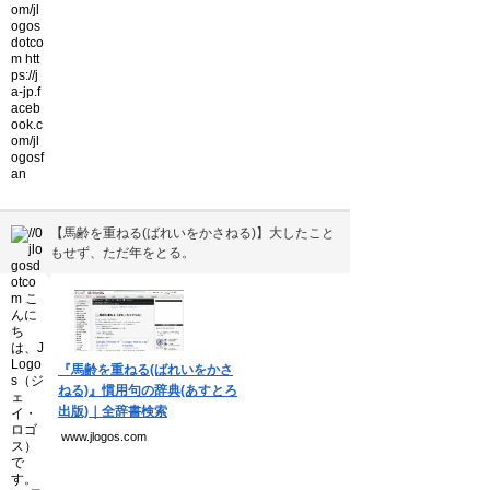
【馬齢を重ねる(ばれいをかさねる)】大したこと
もせず、ただ年をとる。
▼
『馬齢を重ねる(ばれいをかさ
ねる)』慣用句の辞典(あすとろ
出版)｜全辞書検索
www.jlogos.com