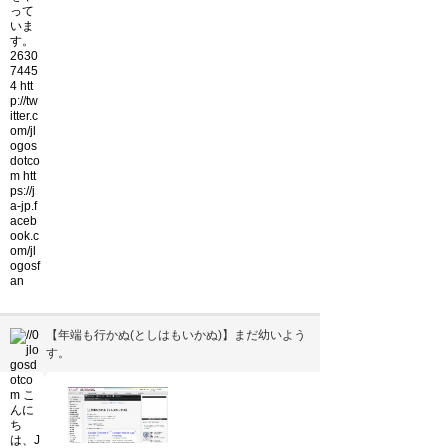
【年端も行かぬ(としはもいかぬ)】まだ幼いよう
す。
▼