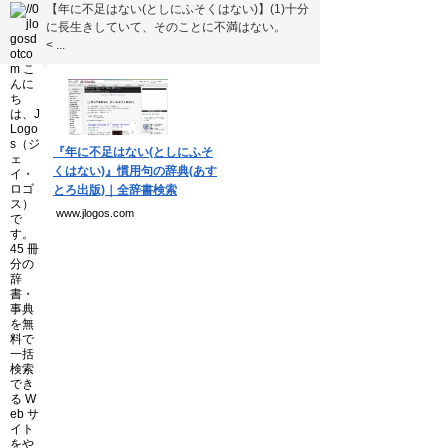
【年に不足はない(としにふそくはない)】(1)十分
個人情報保護方針
に長生きしていて、そのことに不満はない。
運営会社
< ...
▼
Copyright(C) Ea.Inc.
All Right Reserved.
『年に不足はない(としにふそ
くはない)』慣用句の辞典(あす
とろ出版)｜全辞書検索
www.jlogos.com