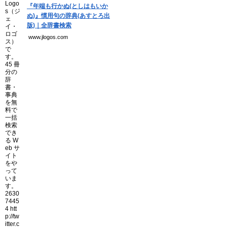
『年端も行かぬ(としはもいか
ぬ)』慣用句の辞典(あすとろ出
版)｜全辞書検索
www.jlogos.com