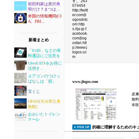
前田利家は唐沢寿
明だけ？まつは…
米国の情報機関(CI
A、FBI…
新着まとめ
「0180」などの有
料通話にご注意を
UberEATSをお得に
活用す…
エアコンのつけっ
ぱなしは「損」
www.jlogos.com
宝くじ
皮膚
無料
OPAM[大分県立美
本医
術館]
おおいたトイレン
ナーレ
的確に理解するためのキ