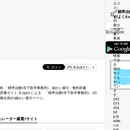
「標準治
がよくわ
0
科 「標準治療(寺下医学事務所)」細かい索引 - 無料辞書
辞書サイト JLogos による 「標準治療(寺下医学事務所)」(日
療企画)の細かい索引ページ。
ュレーター厳選3サイト