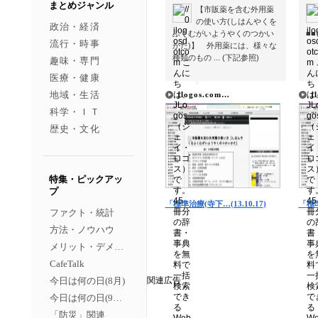
まとめジャンル
【市販薬を含む外用薬
の使い方(しはんやくを
政治・経済
ふくむがいようやくのつかい
■
流行・時事
かた)】 外用薬には、様々な
種類のもの ... (下記参照)
趣味・専門
医療・健康
▼
▼
地域・生活
jlogos.com…
j
科学・ＩＴ
歴史・文化
特集・ピックアッ
プ
「標準治療(寺下…(13.10.17)
「標準
ファクト・統計
方法・ノウハウ
メリット・デメリット
CafeTalk
今日は何の日(8月)
関連広告
今日は何の日(9月）
「防災」関連