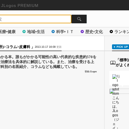
JLogos PREMIUM
医療•健康
地域•生活
科学•ＩＴ
歴史•文化
ランキ
)>コラム>皮膚科 」
2013.10.17 16:09
更新
かる本。誰もがかかる可能性の高い代表的な疾患約570を
「標準治
な治療法を具体的に解説している。また、治療を受ける上
がよく
療科別の名医紹介、コラムなども掲載している。
登録:JLogos
▼
▼