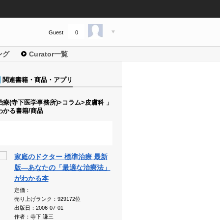
Guest
0
ング
Curator一覧
関連書籍・商品・アプリ
療(寺下医学事務所)>コラム>皮膚科 」
わかる書籍/商品
家庭のドクター 標準治療 最新
版―あなたの「最適な治療法」
がわかる本
定価：
売り上げランク：929172位
出版日：2006-07-01
作者：寺下 謙三