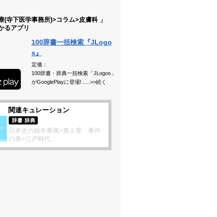
療(寺下医学事務所)>コラム>皮膚科 」
かるアプリ
100辞書一括検索『JLogo
s』
定価：
100辞書・辞典一括検索「JLogos」
がGooglePlayに登場!......>>続く
関連キュレーション
日本史の雑学事典>第２章 事件
の巻>江戸時代