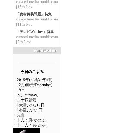
curated-media.tumblr.com
15th Nov
|
「食材偽装問題」特集
curated-media.tumblr.com
11th Nov
|
「テレビWatcher」特集
curated-media.tumblr.com
7th Nov
|
今日のこよみ
・2019年(平成31年/
猪
)
・12月(
師走
/December)
・19日
・木(Thursday)
・二十四節気
┣｢
大雪
｣から12日
┗｢
冬至
｣まで3日
・
先負
・十支：
庚
(かのえ)
・十二支：
寅
(とら)