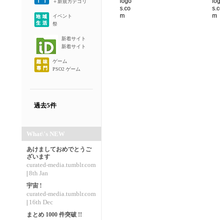
＋新規カテゴリ
イベント
祭
新着サイト
新着サイト
ゲーム
PSO2 ゲーム
過去5件
What\'s NEW
あけましておめでとうご
ざいます
curated-media.tumblr.com
8th Jan
|
宇宙 !
curated-media.tumblr.com
16th Dec
|
まとめ 1000 件突破 !!