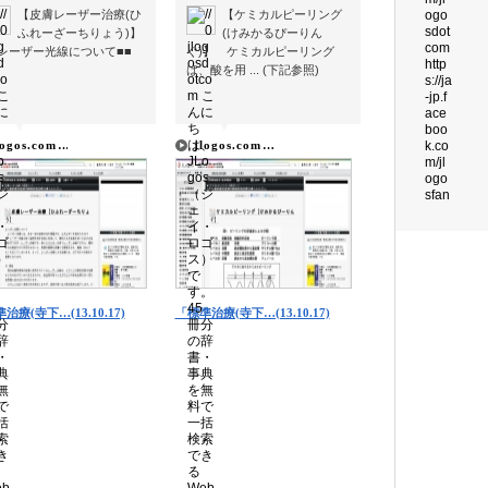
【皮膚レーザー治療(ひ
【ケミカルピーリング
ふれーざーちりょう)】
(けみかるぴーりん
■レーザー光線について■■
ぐ)】 ケミカルピーリング
は、酸を用 ... (下記参照)
▼
▼
▼
▼
logos.com…
jlogos.com…
治療(寺下…(13.10.17)
「標準治療(寺下…(13.10.17)