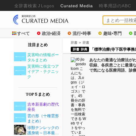
全辞書検
索
J
Logos
Curated Media
時事用語のABC
すべて
政治•経済
流行•時事
趣味•専門
辞書
＞
辞書
注目まとめ
「標準治療(寺下医学事務所
災害時の情報ポー
タルまとめ
あなたの最適な治療法がわ
収録、各疾患ごとに最適
災害時に役立つア
で気になる医療用語、診
イデア・テクニッ
ク
TOP５まとめ
吉本新喜劇の歴代
座長
雲の形（十種雲形
まとめ）
珍獣テンレックの
護身術～日本最…