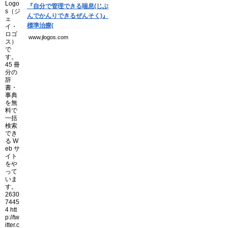
『自分で管理できる喘息(じぶ
んでかんりできるぜんそく)』
標準治療(
www.jlogos.com