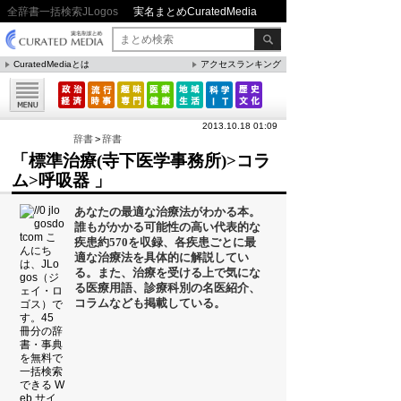
全辞書一括検索JLogos
実名まとめCuratedMedia
CuratedMediaとは
アクセスランキング
▼特集
ファクト・統計
2013.10.18 01:09
方法・ノウハウ
辞書
>
辞書
「標準治療(寺下医学事務所)>コラ
メリット・デメリット
ム>呼吸器 」
CafeTalk
あなたの最適な治療法がわかる本。
今日は何の日(8月)
誰もがかかる可能性の高い代表的な
疾患約570を収録、各疾患ごとに最
今日は何の日(9月）
適な治療法を具体的に解説してい
る。また、治療を受ける上で気にな
「防災」関連
る医療用語、診療科別の名医紹介、
コラムなども掲載している。
人気まとめ
雲の形（十種雲形まとめ）