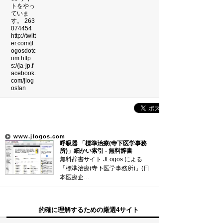
吉本新喜劇の歴代座長
珍獣テンレックの護身術～日本最…
前田利家は唐沢寿明だけ？まつは…
米国の情報機関(CIA、FBI…
裁判員制度の賛成・反対意見
新着まとめ
「0180」などの有料通話にご注意を
www.jlogos.com
呼吸器 「標準治療(寺下医学事務
UberEATSをお得に活用す…
所)」細かい索引 - 無料辞書
無料辞書サイト JLogos による
エアコンのつけっぱなしは「損」
「標準治療(寺下医学事務所)」(日
本医療企…
Curated Mediaについて
的確に理解するための厳選4サイト
利用規約