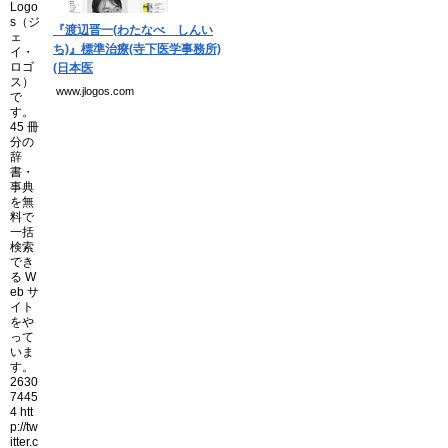
『渡辺晋一(わたなべ しんい
ち)』標準治療(寺下医学事務所)
(日本医
www.jlogos.com