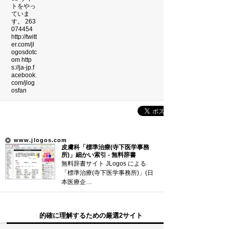
吉本新喜劇の歴代座長
珍獣テンレックの護身術～日本最…
前田利家は唐沢寿明だけ？まつは…
裁判員制度の賛成・反対意見
コンストラクション・マネジメン…
新着まとめ
「0180」などの有料通話にご注意を
www.jlogos.com
皮膚科「標準治療(寺下医学事務
UberEATSをお得に活用す…
所)」細かい索引 - 無料辞書
無料辞書サイト JLogos による
エアコンのつけっぱなしは「損」
「標準治療(寺下医学事務所)」(日
本医療企…
Curated Mediaについて
的確に理解するための厳選2サイト
利用規約