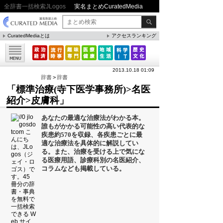
全辞書一括検索JLogos
実名まとめCuratedMedia
CuratedMediaとは
アクセスランキング
▼特集
ファクト・統計
2013.10.18 01:09
方法・ノウハウ
辞書
>
辞書
「標準治療(寺下医学事務所)>名医
メリット・デメリット
紹介>皮膚科」
CafeTalk
あなたの最適な治療法がわかる本。
今日は何の日(8月)
誰もがかかる可能性の高い代表的な
疾患約570を収録、各疾患ごとに最
今日は何の日(9月）
適な治療法を具体的に解説してい
る。また、治療を受ける上で気にな
「防災」関連
る医療用語、診療科別の名医紹介、
コラムなども掲載している。
人気まとめ
雲の形（十種雲形まとめ）