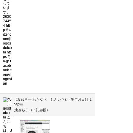
【渡辺晋一(わたなべ しんいち)】(生年月日)】1
952年
(出身校( ... (下記参照)
▼