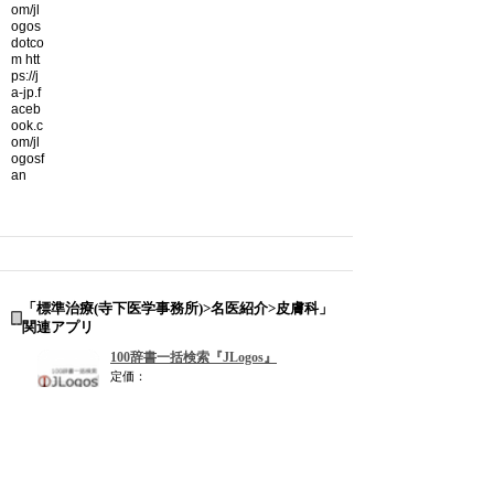
「標準治療(寺下医学事務所)>名医紹介>皮膚科」
関連アプリ
100辞書一括検索『JLogos』
定価：
100辞書・辞典一括検索「JLogos」
がGooglePlayに登場!......>>続く