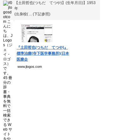
個人情報保護方針
【土田哲也(つちだ てつや)】(生年月日)】1953
年
運営会社
(出身校( ... (下記参照)
▼
Copyright(C) Ea.Inc.
All Right Reserved.
『土田哲也(つちだ てつや)』
標準治療(寺下医学事務所)(日本
医療企
www.jlogos.com