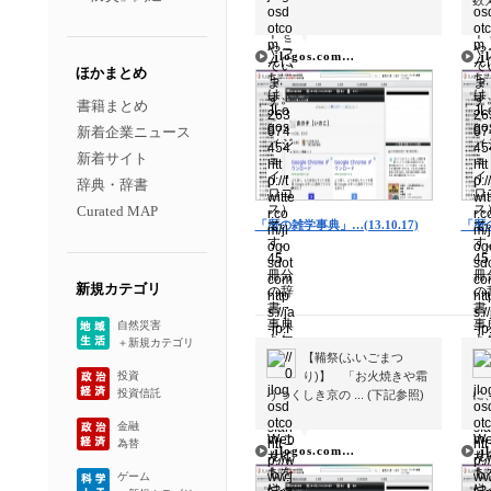
数え
▼
▼
jlogos.com…
j
ほかまとめ
書籍まとめ
新着企業ニュース
新着サイト
辞典・辞書
Curated MAP
「暦の雑学事典」…(13.10.17)
「暦の
新規カテゴリ
自然災害
＋新規カテゴリ
【鞴祭(ふいごまつ
投資
り)】 「お火焼きや霜
投資信託
うつくしき京の ... (下記参照)
に、
金融
▼
▼
為替
jlogos.com…
j
ゲーム