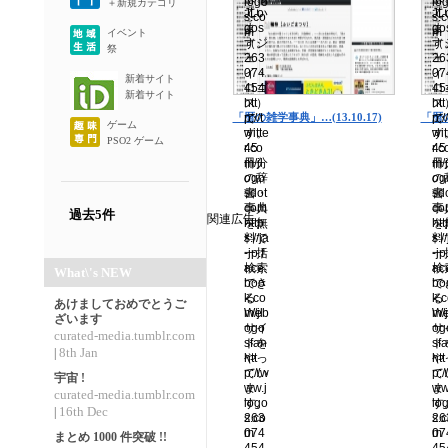
＋新規カテゴリ
イベント
祭
新着サイト
新着サイト
「暦の雑学事典」…(13.10.17)
「暦の
ゲーム
PSO2 ゲーム
過去5件
関連広告
What\'s NEW
あけましておめでとうご
ざいます
curated-media.tumblr.com
8th Jan
|
宇宙 !
curated-media.tumblr.com
16th Dec
|
まとめ 1000 件突破 !!