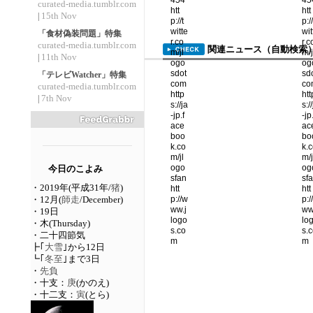
curated-media.tumblr.com
15th Nov
|
「食材偽装問題」特集
curated-media.tumblr.com
関連ニュース（自動検索
11th Nov
|
「テレビWatcher」特集
curated-media.tumblr.com
7th Nov
|
今日のこよみ
・2019年(平成31年/
猪
)
・12月(
師走
/December)
・19日
・木(Thursday)
・二十四節気
┣｢
大雪
｣から12日
┗｢
冬至
｣まで3日
・
先負
・十支：
庚
(かのえ)
・十二支：
寅
(とら)