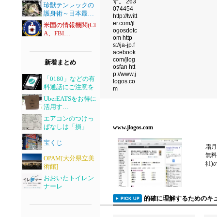
珍獣テンレックの
護身術～日本最…
米国の情報機関(CI
A、FBI…
新着まとめ
「0180」などの有
料通話にご注意を
UberEATSをお得に
活用す…
エアコンのつけっ
ぱなしは「損」
www.jlogos.com
宝くじ
霜月
無料
OPAM[大分県立美
社)
術館]
おおいたトイレン
ナーレ
的確に理解するためのキ