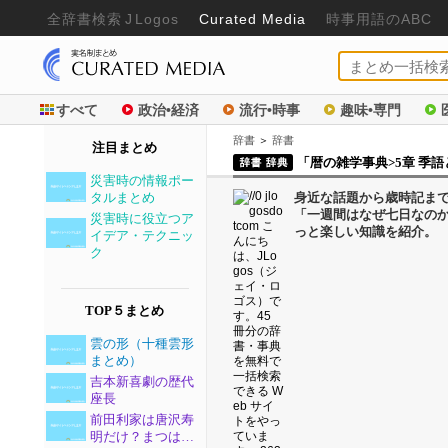
全辞書検
索
J
Logos
Curated Media
時事用語のABC
すべて
政治•経済
流行•時事
趣味•専門
辞書
＞
辞書
注目まとめ
「暦の雑学事典>5章 季
災害時の情報ポー
タルまとめ
身近な話題から歳時記ま
「一週間はなぜ七日なの
災害時に役立つア
っと楽しい知識を紹介。
イデア・テクニッ
ク
TOP５まとめ
雲の形（十種雲形
まとめ）
吉本新喜劇の歴代
座長
前田利家は唐沢寿
明だけ？まつは…