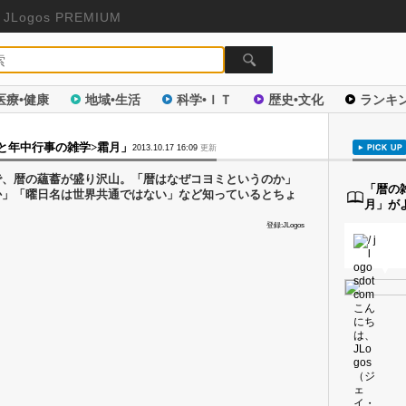
JLogos PREMIUM
医療•健康
地域•生活
科学•ＩＴ
歴史•文化
ランキ
語と年中行事の雑学>霜月」
2013.10.17 16:09
更新
で、暦の蘊蓄が盛り沢山。「暦はなぜコヨミというのか」
「暦の
か」「曜日名は世界共通ではない」など知っているとちょ
月」が
登録:JLogos
▼
▼