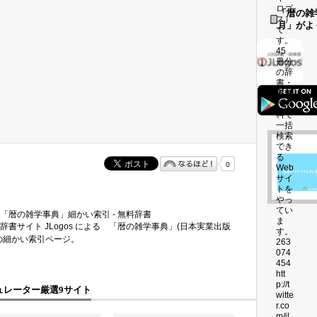
「暦の雑
月」がよ
0
「暦の雑学事典」細かい索引 - 無料辞書
辞書サイト JLogos による 「暦の雑学事典」(日本実業出版
の細かい索引ページ。
ュレーター厳選9サイト