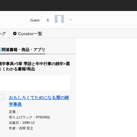
Guest
0
ング
Curator一覧
関連書籍・商品・アプリ
雑学事典>5章 季語と年中行事の雑学>霜
よくわかる書籍/商品
おもしろくてためになる暦の雑
学事典
定価：
売り上げランク：979109位
出版日：1999-12
作者：吉岡 安之