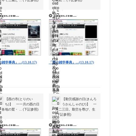
年で三歳と ... (下記参照)
る断続 ... (下記参照)
▼
▼
▼
▼
logos.com…
jlogos.com…
雑学事典」…(13.10.17)
「暦の雑学事典」…(13.10.17)
【酉の市(とりのい
【勤労感謝の日(きんろ
ち)】 一一月の酉の日
うかんしゃのひ)】 一
各地の鷲・ ... (下記参照)
一月二三日。勤労を尊び、生
... (下記参照)
▼
▼
▼
▼
logos.com…
jlogos.com…