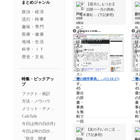
まとめジャンル
【霜月(しもつき)】
旧暦一一月の異称。
政治・経済
『日本書紀 ... (下記参照)
和二
流行・時事
▼
▼
趣味・専門
jlogos.com…
j
医療・健康
地域・生活
科学・ＩＴ
歴史・文化
特集・ピックアッ
「暦の雑学事典」…(13.10.17)
「暦の
プ
ファクト・統計
方法・ノウハウ
メリット・デメリット
CafeTalk
今日は何の日(8月)
【亥の子(いのこ)】 ...
今日は何の日(9月）
(下記参照)
「防災」関連