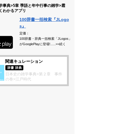
学事典>5章 季語と年中行事の雑学>霜
くわかるアプリ
100辞書一括検索『JLogo
s』
定価：
100辞書・辞典一括検索「JLogos」
がGooglePlayに登場!......>>続く
関連キュレーション
日本史の雑学事典>第２章 事件
の巻>江戸時代